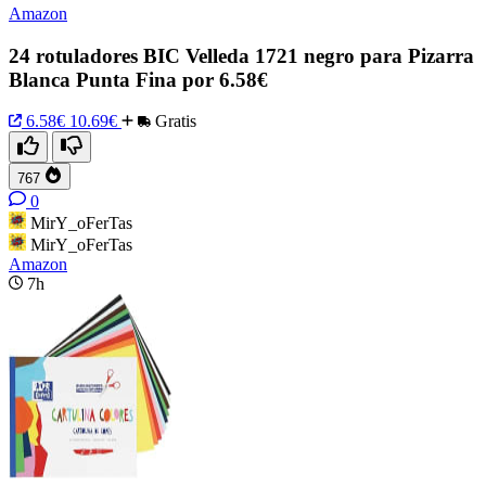
Amazon
24 rotuladores BIC Velleda 1721 negro para Pizarra
Blanca Punta Fina por 6.58€
6.58€
10.69€
Gratis
767
0
MirY_oFerTas
MirY_oFerTas
Amazon
7h