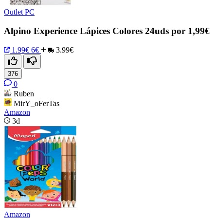
Outlet PC
Alpino Experience Lápices Colores 24uds por 1,99€
1.99€
6€
3.99€
376
0
Ruben
MirY_oFerTas
Amazon
3d
Amazon