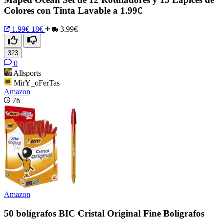
Colores con Tinta Lavable a 1.99€
1.99€
18€
3.99€
323
0
Allsports
MirY_oFerTas
Amazon
7h
Amazon
50 bolígrafos BIC Cristal Original Fine Bolígrafos