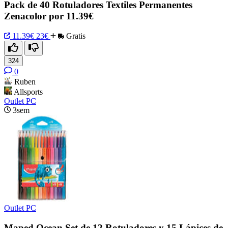
Pack de 40 Rotuladores Textiles Permanentes
Zenacolor por 11.39€
11.39€
23€
Gratis
324
0
Ruben
Allsports
Outlet PC
3sem
Outlet PC
Maped Ocean Set de 12 Rotuladores y 15 Lápices de