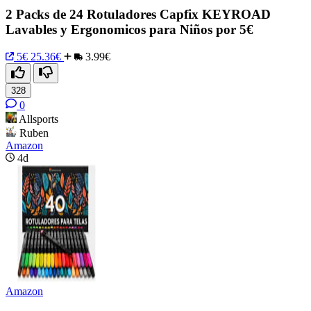
2 Packs de 24 Rotuladores Capfix KEYROAD
Lavables y Ergonomicos para Niños por 5€
5€
25.36€
3.99€
328
0
Allsports
Ruben
Amazon
4d
Amazon