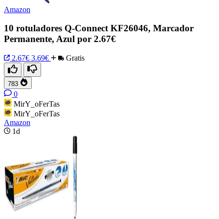
Amazon
10 rotuladores Q-Connect KF26046, Marcador
Permanente, Azul por 2.67€
2.67€
3.69€
Gratis
783
0
MirY_oFerTas
MirY_oFerTas
Amazon
1d