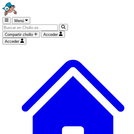
Menú
Compartir chollo
Acceder
Acceder