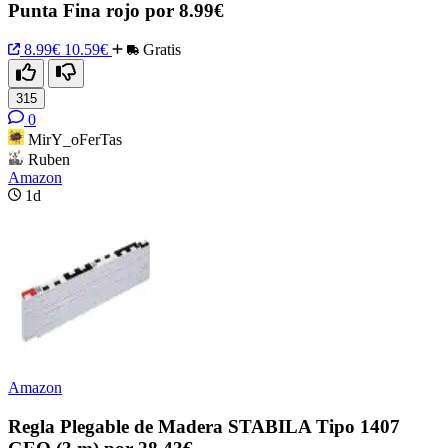
Punta Fina rojo por 8.99€
8.99€
10.59€
Gratis
315
0
MirY_oFerTas
Ruben
Amazon
1d
Amazon
Regla Plegable de Madera STABILA Tipo 1407