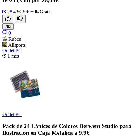
GEO (3 m) por 28,43€
28.43€
39€
Gratis
283
0
Ruben
Allsports
Outlet PC
1 mes
Outlet PC
Pack de 24 Lápices de Colores Derwent Studio para
Ilustración en Caja Metálica a 9.9€