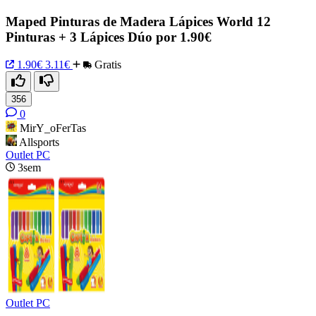
Maped Pinturas de Madera Lápices World 12
Pinturas + 3 Lápices Dúo por 1.90€
1.90€
3.11€
Gratis
356
0
MirY_oFerTas
Allsports
Outlet PC
3sem
Outlet PC