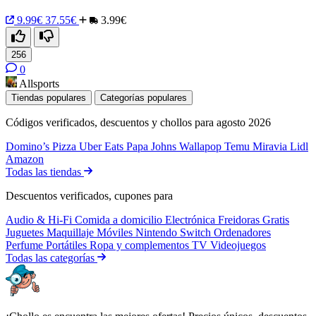
9.99€
37.55€
3.99€
256
0
Allsports
Tiendas populares
Categorías populares
Códigos verificados, descuentos y chollos para agosto 2026
Domino’s Pizza
Uber Eats
Papa Johns
Wallapop
Temu
Miravia
Lidl
Amazon
Todas las tiendas
Descuentos verificados, cupones para
Audio & Hi-Fi
Comida a domicilio
Electrónica
Freidoras
Gratis
Juguetes
Maquillaje
Móviles
Nintendo Switch
Ordenadores
Perfume
Portátiles
Ropa y complementos
TV
Videojuegos
Todas las categorías