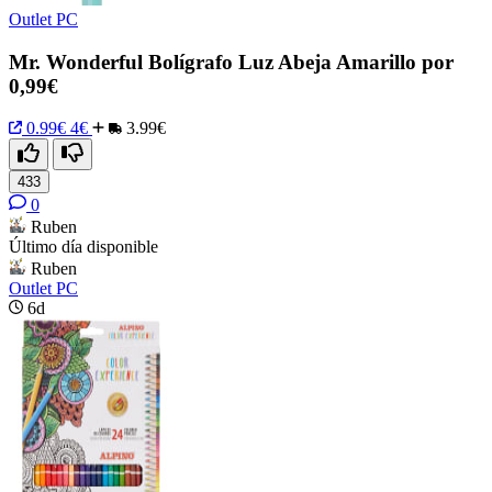
Outlet PC
Mr. Wonderful Bolígrafo Luz Abeja Amarillo por
0,99€
0.99€
4€
3.99€
433
0
Ruben
Último día disponible
Ruben
Outlet PC
6d