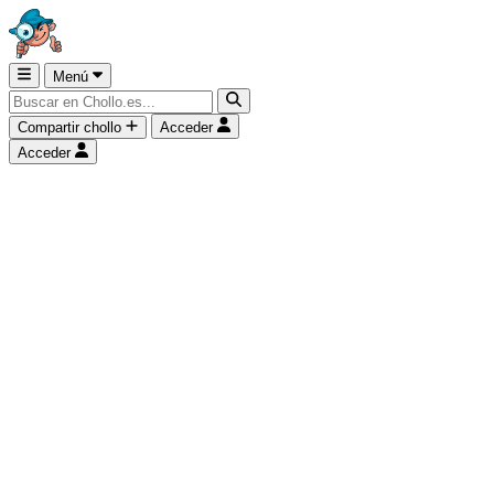
Menú
Compartir chollo
Acceder
Acceder