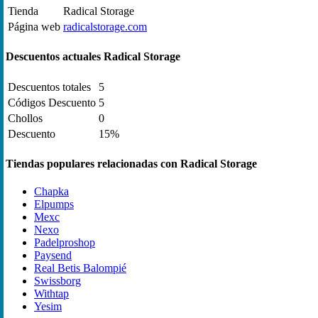
Tienda
Radical Storage
Página web
radicalstorage.com
Descuentos actuales Radical Storage
Descuentos totales
5
Códigos Descuento
5
Chollos
0
Descuento
15%
Tiendas populares relacionadas con Radical Storage
Chapka
Elpumps
Mexc
Nexo
Padelproshop
Paysend
Real Betis Balompié
Swissborg
Withtap
Yesim