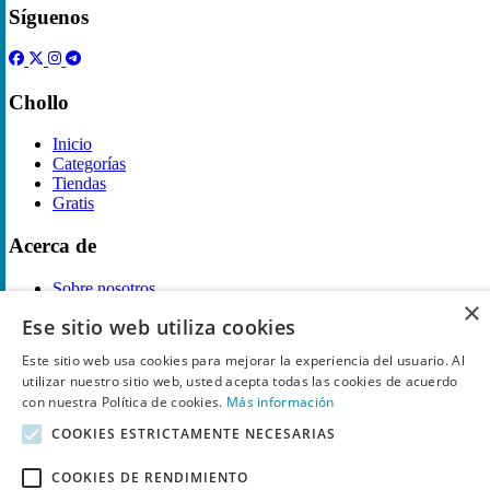
Síguenos
Chollo
Inicio
Categorías
Tiendas
Gratis
Acerca de
Sobre nosotros
×
Contacto
Ese sitio web utiliza cookies
Reglas de publicación
Este sitio web usa cookies para mejorar la experiencia del usuario. Al
Información legal
utilizar nuestro sitio web, usted acepta todas las cookies de acuerdo
con nuestra Política de cookies.
Más información
Privacidad
Declaración de cookies
COOKIES ESTRICTAMENTE NECESARIAS
Términos y condiciones
Descargo de Responsabilidad
COOKIES DE RENDIMIENTO