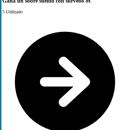
Gana un sobre sueldo con surveoo
8€
5
Utilizado