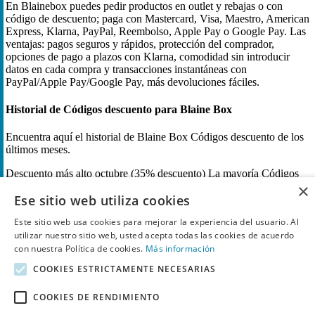
En Blainebox puedes pedir productos en outlet y rebajas o con
código de descuento; paga con Mastercard, Visa, Maestro, American
Express, Klarna, PayPal, Reembolso, Apple Pay o Google Pay. Las
ventajas: pagos seguros y rápidos, protección del comprador,
opciones de pago a plazos con Klarna, comodidad sin introducir
datos en cada compra y transacciones instantáneas con
PayPal/Apple Pay/Google Pay, más devoluciones fáciles.
Historial de Códigos descuento para Blaine Box
Encuentra aquí el historial de Blaine Box Códigos descuento de los
últimos meses.
Descuento más alto
octubre (35% descuento)
La mayoría Códigos
×
descuento
octubre (5)
Ese sitio web utiliza cookies
Descuento en Blaine Box
Este sitio web usa cookies para mejorar la experiencia del usuario. Al
utilizar nuestro sitio web, usted acepta todas las cookies de acuerdo
Blaine Box Códigos descuento y ofertas más populares
con nuestra Política de cookies.
Más información
¿Cómo funciona un Código descuento en Blaine Box ?
¿Cuál es el máximo descuento en Blaine Box?
COOKIES ESTRICTAMENTE NECESARIAS
Encuentra todos los 16 Códigos descuento y ofertas de Blaine Box.
COOKIES DE RENDIMIENTO