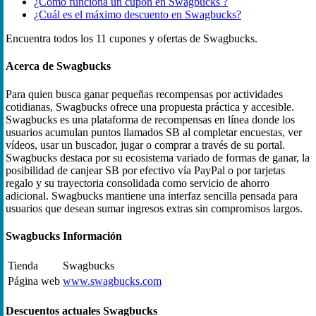
¿Cómo funciona un cupón en Swagbucks ?
¿Cuál es el máximo descuento en Swagbucks?
Encuentra todos los 11 cupones y ofertas de Swagbucks.
Acerca de Swagbucks
Para quien busca ganar pequeñas recompensas por actividades
cotidianas, Swagbucks ofrece una propuesta práctica y accesible.
Swagbucks es una plataforma de recompensas en línea donde los
usuarios acumulan puntos llamados SB al completar encuestas, ver
vídeos, usar un buscador, jugar o comprar a través de su portal.
Swagbucks destaca por su ecosistema variado de formas de ganar, la
posibilidad de canjear SB por efectivo vía PayPal o por tarjetas
regalo y su trayectoria consolidada como servicio de ahorro
adicional. Swagbucks mantiene una interfaz sencilla pensada para
usuarios que desean sumar ingresos extras sin compromisos largos.
Swagbucks Información
Tienda
Swagbucks
Página web
www.swagbucks.com
Descuentos actuales Swagbucks