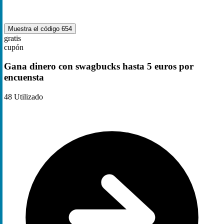
Muestra el código
654
gratis
cupón
Gana dinero con swagbucks hasta 5 euros por
encuensta
48
Utilizado