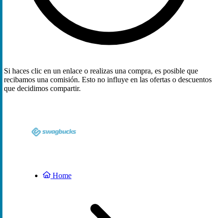
Si haces clic en un enlace o realizas una compra, es posible que
recibamos una comisión. Esto no influye en las ofertas o descuentos
que decidimos compartir.
Home