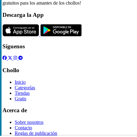
gratuitos para los amantes de los chollos!
Descarga la App
Síguenos
Chollo
Inicio
Categorías
Tiendas
Gratis
Acerca de
Sobre nosotros
Contacto
Reglas de publicación