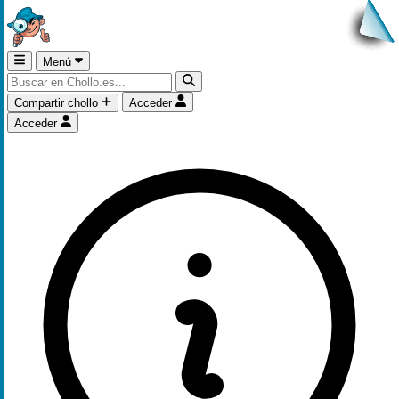
Menú
Compartir chollo
Acceder
Acceder