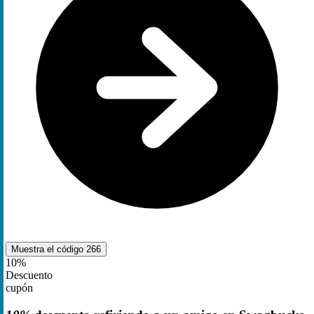
Muestra el código
266
10%
Descuento
cupón