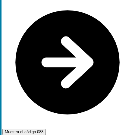
Muestra el código
088