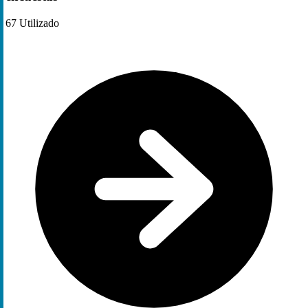
67
Utilizado