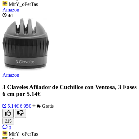
MirY_oFerTas
Amazon
4d
Amazon
3 Claveles Afilador de Cuchillos con Ventosa, 3 Fases
6 cm por 5.14€
5.14€
6.95€
Gratis
215
0
MirY_oFerTas