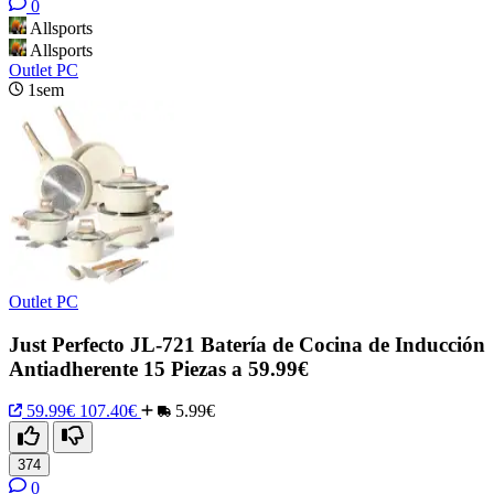
0
Allsports
Allsports
Outlet PC
1sem
Outlet PC
Just Perfecto JL-721 Batería de Cocina de Inducción
Antiadherente 15 Piezas a 59.99€
59.99€
107.40€
5.99€
374
0