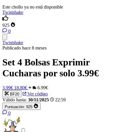
Este chollo ya no está disponible
Twistshake
925
0
Twistshake
Publicado hace 8 meses
Set 4 Bolsas Exprimir
Cucharas por solo 3.99€
3.99€
18.80€
6.99€
Ver código
BF20
Válido hasta:
30/11/2025
22:59
Puntuación:
925
0