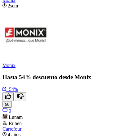
Monix
2sem
Monix
Hasta 54% descuento desde Monix
-54%
56
0
Lunam
Ruben
Carrefour
4 años