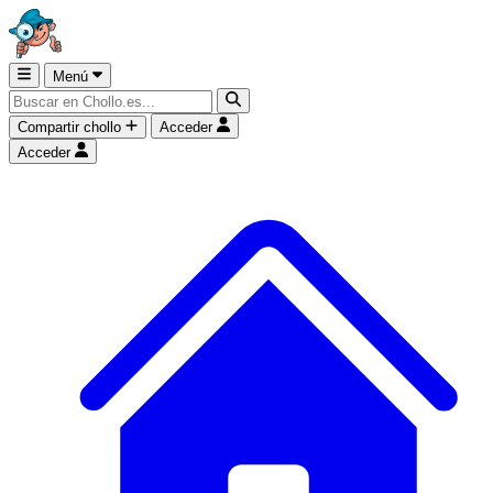
Menú
Compartir chollo
Acceder
Acceder