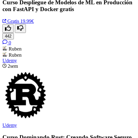
Curso Despliegue de Modelos de ML en Producción
con FastAPI y Docker gratis
Gratis
19.99€
442
0
Ruben
Ruben
Udemy
2sem
Udemy
Curso Dominando Rust: Creando Software Seguro