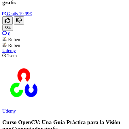
gratis
Gratis
19.99€
384
0
Ruben
Ruben
Udemy
2sem
Udemy
Curso OpenCV: Una Guía Práctica para la Visión
por Computador gratis