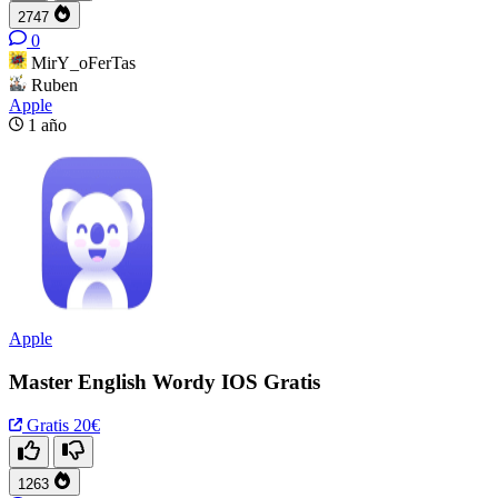
2747
0
MirY_oFerTas
Ruben
Apple
1 año
Apple
Master English Wordy IOS Gratis
Gratis
20€
1263