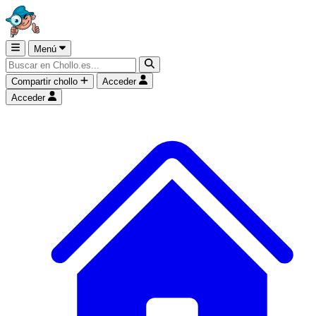
Menú
Compartir chollo
Acceder
Acceder