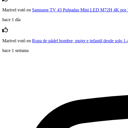
Marivel
votó en
Samsung TV 43 Pulgadas Mini LED M72H 4K por 
hace 1 día
Marivel
votó en
Ropa de pádel hombre, mujer e infantil desde solo 1.
hace 1 semana