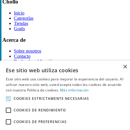
Chollo
Inicio
Categorías
Tiendas
Gratis
Acerca de
Sobre nosotros
Contacto
Reglas de publicación
×
Ese sitio web utiliza cookies
Información legal
Este sitio web usa cookies para mejorar la experiencia del usuario. Al
Privacidad
utilizar nuestro sitio web, usted acepta todas las cookies de acuerdo
Declaración de cookies
con nuestra Política de cookies.
Más información
Términos y condiciones
COOKIES ESTRICTAMENTE NECESARIAS
Descargo de Responsabilidad
Aviso y eliminación
COOKIES DE RENDIMIENTO
Derechos de autor ©
Chollo
2026. Todos los derechos quedan
reservados.
COOKIES DE PREFERENCIAS