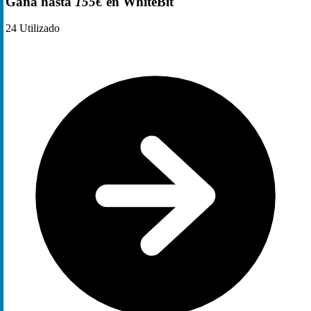
Gana hasta
155€
en WhiteBit
24
Utilizado