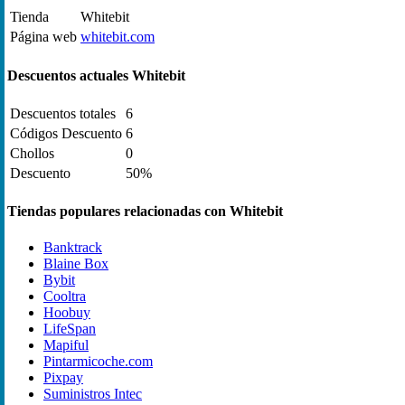
Tienda
Whitebit
Página web
whitebit.com
Descuentos actuales Whitebit
Descuentos totales
6
Códigos Descuento
6
Chollos
0
Descuento
50%
Tiendas populares relacionadas con Whitebit
Banktrack
Blaine Box
Bybit
Cooltra
Hoobuy
LifeSpan
Mapiful
Pintarmicoche.com
Pixpay
Suministros Intec