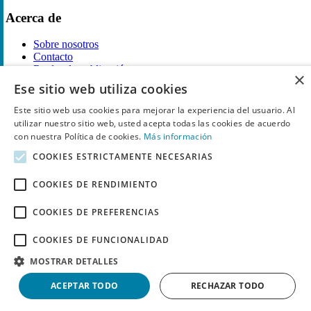
Acerca de
Sobre nosotros
Contacto
Reglas de publicación
×
Ese sitio web utiliza cookies
Información legal
Este sitio web usa cookies para mejorar la experiencia del usuario. Al
Privacidad
utilizar nuestro sitio web, usted acepta todas las cookies de acuerdo
Declaración de cookies
con nuestra Política de cookies.
Más información
Términos y condiciones
COOKIES ESTRICTAMENTE NECESARIAS
Descargo de Responsabilidad
Aviso y eliminación
COOKIES DE RENDIMIENTO
Derechos de autor ©
Chollo
2026. Todos los derechos quedan
reservados.
COOKIES DE PREFERENCIAS
COOKIES DE FUNCIONALIDAD
MOSTRAR DETALLES
ACEPTAR TODO
RECHAZAR TODO