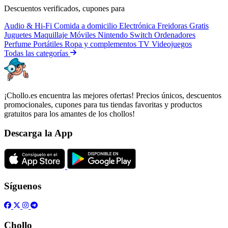
Descuentos verificados, cupones para
Audio & Hi-Fi
Comida a domicilio
Electrónica
Freidoras
Gratis
Juguetes
Maquillaje
Móviles
Nintendo Switch
Ordenadores
Perfume
Portátiles
Ropa y complementos
TV
Videojuegos
Todas las categorías
¡Chollo.es encuentra las mejores ofertas! Precios únicos, descuentos
promocionales, cupones para tus tiendas favoritas y productos
gratuitos para los amantes de los chollos!
Descarga la App
Síguenos
Chollo