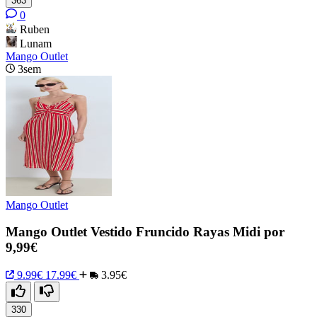
363
0
Ruben
Lunam
Mango Outlet
3sem
Mango Outlet
Mango Outlet Vestido Fruncido Rayas Midi por
9,99€
9.99€
17.99€
3.95€
330