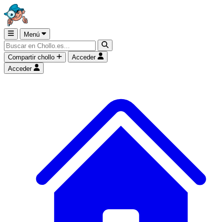
Menú
Compartir chollo
Acceder
Acceder