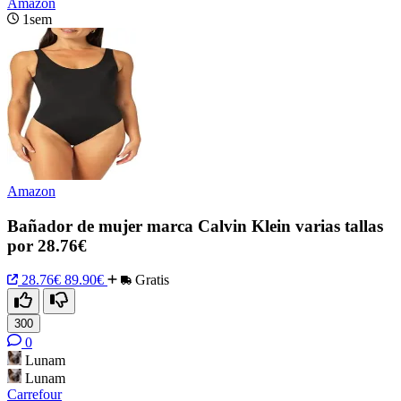
Amazon
1sem
Amazon
Bañador de mujer marca Calvin Klein varias tallas
por 28.76€
28.76€
89.90€
Gratis
300
0
Lunam
Lunam
Carrefour