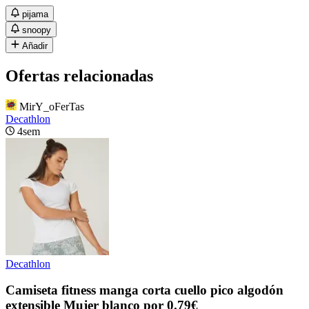
pijama
snoopy
Añadir
Ofertas relacionadas
MirY_oFerTas
Decathlon
4sem
Decathlon
Camiseta fitness manga corta cuello pico algodón
extensible Mujer blanco por 0.79€