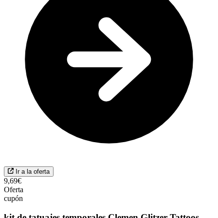
Ir a la oferta
9,69€
Oferta
cupón
kit de tatuajes temporales Clemen Glitzer Tattoos