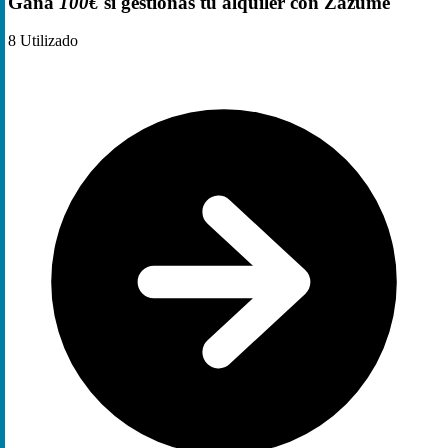
Gana
100€
si gestionas tú alquiler con Zazume
8
Utilizado