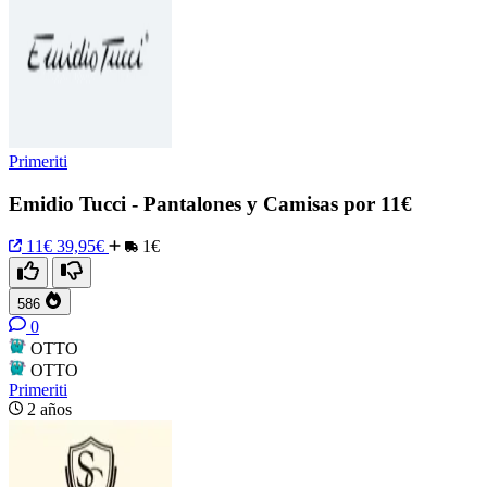
Primeriti
Emidio Tucci - Pantalones y Camisas por 11€
11€
39,95€
1€
586
0
OTTO
OTTO
Primeriti
2 años