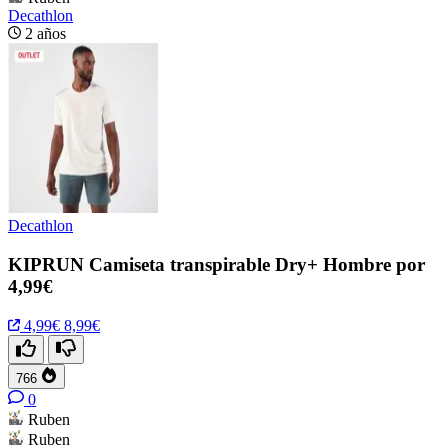
Decathlon
2 años
Decathlon
KIPRUN Camiseta transpirable Dry+ Hombre por
4,99€
4,99€
8,99€
766
0
Ruben
Ruben