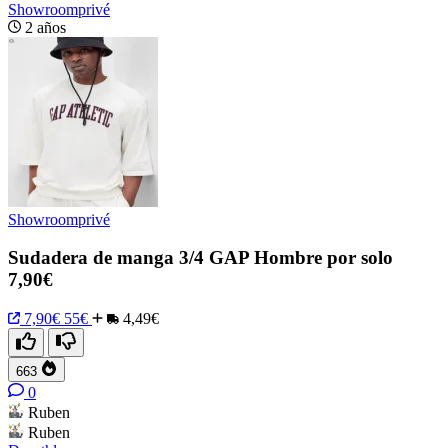
Showroomprivé
2 años
Showroomprivé
Sudadera de manga 3/4 GAP Hombre por solo
7,90€
7,90€
55€
4,49€
663
0
Ruben
Ruben