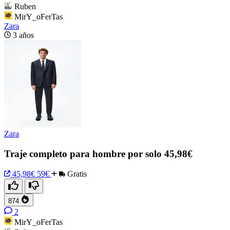
Ruben
MirY_oFerTas
Zara
3 años
Zara
Traje completo para hombre por solo 45,98€
45,98€
59€
Gratis
874
2
MirY_oFerTas