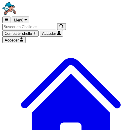
Menú
Compartir chollo
Acceder
Acceder