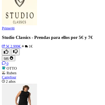
Primeriti
Studio Classics - Prendas para ellos por 5€ y 7€
5€
2.999€
1€
585
0
OTTO
Ruben
Carrefour
2 años