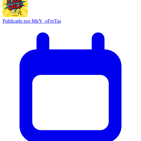
Publicado por
MirY_oFerTas