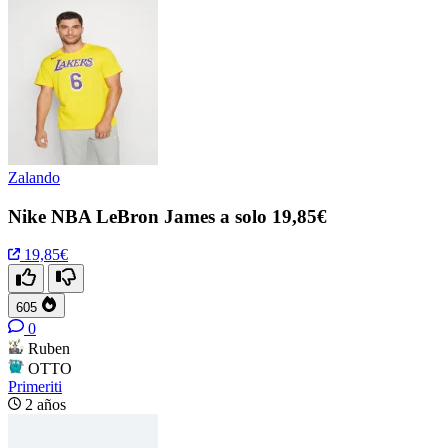
Zalando
Nike NBA LeBron James a solo 19,85€
19,85€
605
0
Ruben
OTTO
Primeriti
2 años