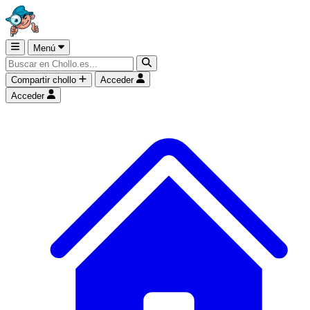
Menú
Compartir chollo
Acceder
Acceder