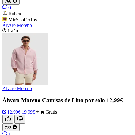
766
0
Ruben
MirY_oFerTas
Álvaro Moreno
1 año
Álvaro Moreno
Álvaro Moreno Camisas de Lino por solo 12,99€
12,99€
19,99€
Gratis
723
1