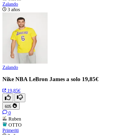
Zalando
3 años
Zalando
Nike NBA LeBron James a solo 19,85€
19,85€
605
0
Ruben
OTTO
Primeriti