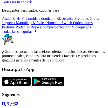
Todas las tiendas
Descuentos verificados, cupones para
Audio & Hi-Fi
Comida a domicilio
Electrónica
Freidoras
Gratis
Juguetes
Maquillaje
Móviles
Nintendo Switch
Ordenadores
Perfume
Portátiles
Ropa y complementos
TV
Videojuegos
Todas las categorías
¡Chollo.es encuentra las mejores ofertas! Precios únicos, descuentos
promocionales, cupones para tus tiendas favoritas y productos
gratuitos para los amantes de los chollos!
Descarga la App
Síguenos