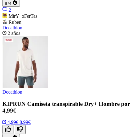
874
2
MirY_oFerTas
Ruben
Decathlon
2 años
Decathlon
KIPRUN Camiseta transpirable Dry+ Hombre por
4,99€
4,99€
8,99€