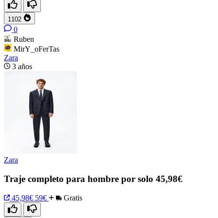
1102
0
Ruben
MirY_oFerTas
Zara
3 años
Zara
Traje completo para hombre por solo 45,98€
45,98€
59€
Gratis