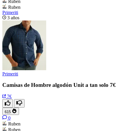
Ruben
Ruben
Primeriti
3 años
Primeriti
Camisas de Hombre algodón Unit a tan solo 7€
7€
615
0
Ruben
Ruben