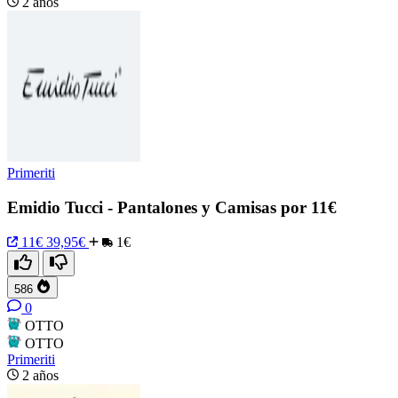
2 años
Primeriti
Emidio Tucci - Pantalones y Camisas por 11€
11€
39,95€
1€
586
0
OTTO
OTTO
Primeriti
2 años