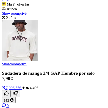
MirY_oFerTas
Ruben
Showroomprivé
2 años
Showroomprivé
Sudadera de manga 3/4 GAP Hombre por solo
7,90€
7,90€
55€
4,49€
663
0