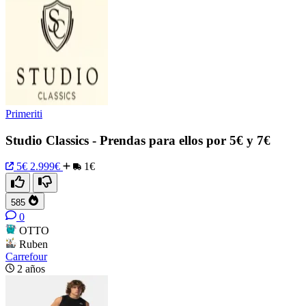
Primeriti
Studio Classics - Prendas para ellos por 5€ y 7€
5€
2.999€
1€
585
0
OTTO
Ruben
Carrefour
2 años