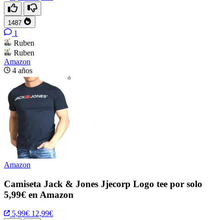
1487
1
Ruben
Ruben
Amazon
4 años
Amazon
Camiseta Jack & Jones Jjecorp Logo tee por solo
5,99€ en Amazon
5,99€
12,99€