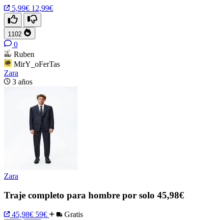
5,99€
12,99€
1102
0
Ruben
MirY_oFerTas
Zara
3 años
Zara
Traje completo para hombre por solo 45,98€
45,98€
59€
Gratis