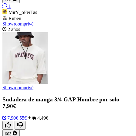
1
MirY_oFerTas
Ruben
Showroomprivé
2 años
Showroomprivé
Sudadera de manga 3/4 GAP Hombre por solo
7,90€
7,90€
55€
4,49€
663