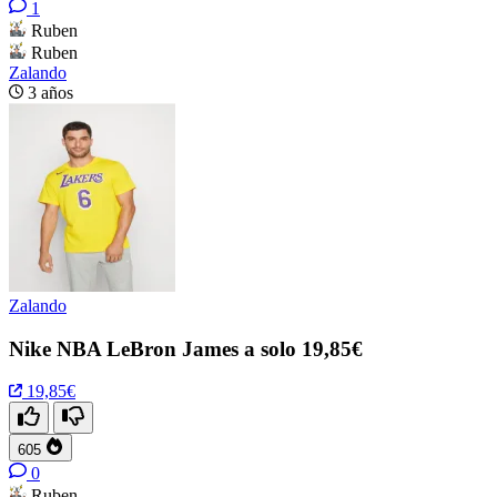
1
Ruben
Ruben
Zalando
3 años
Zalando
Nike NBA LeBron James a solo 19,85€
19,85€
605
0
Ruben