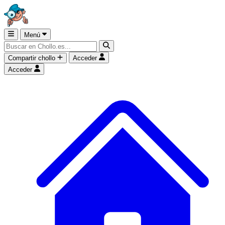
Menú
Compartir chollo
Acceder
Acceder