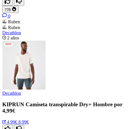
778
0
Ruben
Ruben
Decathlon
2 años
Decathlon
KIPRUN Camiseta transpirable Dry+ Hombre por
4,99€
4,99€
8,99€