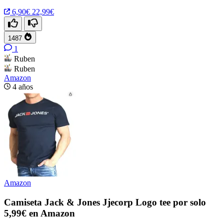
6,90€
22,99€
1487
1
Ruben
Ruben
Amazon
4 años
Amazon
Camiseta Jack & Jones Jjecorp Logo tee por solo
5,99€ en Amazon