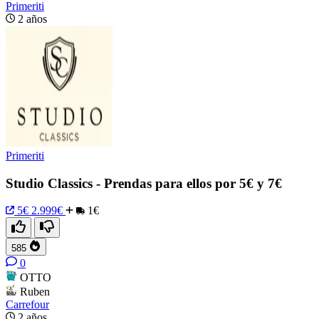
Primeriti
2 años
Primeriti
Studio Classics - Prendas para ellos por 5€ y 7€
5€
2.999€
1€
585
0
OTTO
Ruben
Carrefour
2 años