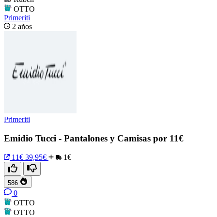
OTTO
Primeriti
2 años
Primeriti
Emidio Tucci - Pantalones y Camisas por 11€
11€
39,95€
1€
586
0
OTTO
OTTO