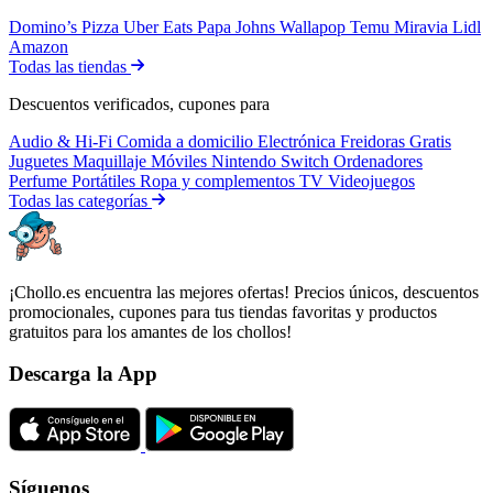
Domino’s Pizza
Uber Eats
Papa Johns
Wallapop
Temu
Miravia
Lidl
Amazon
Todas las tiendas
Descuentos verificados, cupones para
Audio & Hi-Fi
Comida a domicilio
Electrónica
Freidoras
Gratis
Juguetes
Maquillaje
Móviles
Nintendo Switch
Ordenadores
Perfume
Portátiles
Ropa y complementos
TV
Videojuegos
Todas las categorías
¡Chollo.es encuentra las mejores ofertas! Precios únicos, descuentos
promocionales, cupones para tus tiendas favoritas y productos
gratuitos para los amantes de los chollos!
Descarga la App
Síguenos