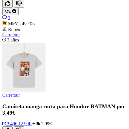
874
2
MirY_oFerTas
Ruben
Carrefour
3 años
Carrefour
Camiseta manga corta para Hombre BATMAN por
3,49€
3,49€
12,99€
2,99€