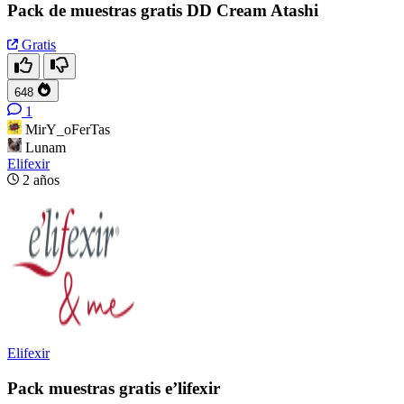
Pack de muestras gratis DD Cream Atashi
Gratis
648
1
MirY_oFerTas
Lunam
Elifexir
2 años
Elifexir
Pack muestras gratis e’lifexir