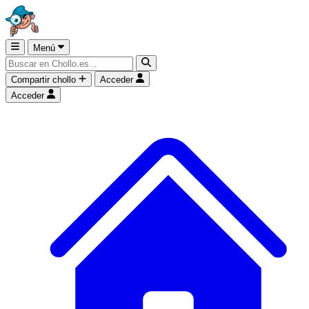
Menú
Compartir chollo
Acceder
Acceder