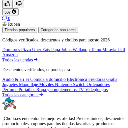
607
0
Ruben
Tiendas populares
Categorías populares
Códigos verificados, descuentos y chollos para agosto 2026
Domino’s Pizza
Uber Eats
Papa Johns
Wallapop
Temu
Miravia
Lidl
Amazon
Todas las tiendas
Descuentos verificados, cupones para
Audio & Hi-Fi
Comida a domicilio
Electrónica
Freidoras
Gratis
Juguetes
Maquillaje
Móviles
Nintendo Switch
Ordenadores
Perfume
Portátiles
Ropa y complementos
TV
Videojuegos
Todas las categorías
¡Chollo.es encuentra las mejores ofertas! Precios únicos, descuentos
promocionales, cupones para tus tiendas favoritas y productos