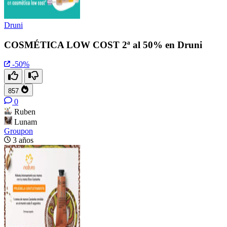
Druni
COSMÉTICA LOW COST 2ª al 50% en Druni
-50%
857
0
Ruben
Lunam
Groupon
3 años