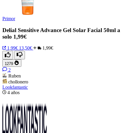
Primor
Delial Sensitive Advance Gel Solar Facial 50ml a
solo 1,99€
1,99€
13,50€
1,99€
1279
2
Ruben
chollonero
Lookfantastic
4 años