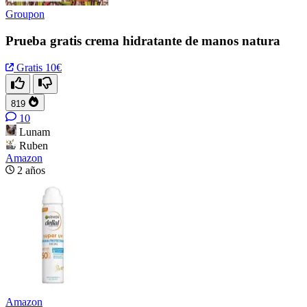
Groupon
Prueba gratis crema hidratante de manos natura
Gratis
10€
819
10
Lunam
Ruben
Amazon
2 años
Amazon