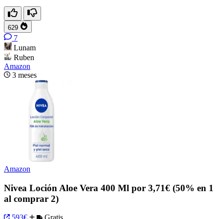
629
7
Lunam
Ruben
Amazon
3 meses
Amazon
Nivea Loción Aloe Vera 400 Ml por 3,71€ (50% en 1
al comprar 2)
593€
Gratis