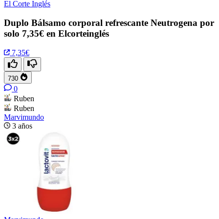
El Corte Inglés
Duplo Bálsamo corporal refrescante Neutrogena por
solo 7,35€ en Elcorteinglés
7,35€
730
0
Ruben
Ruben
Marvimundo
3 años