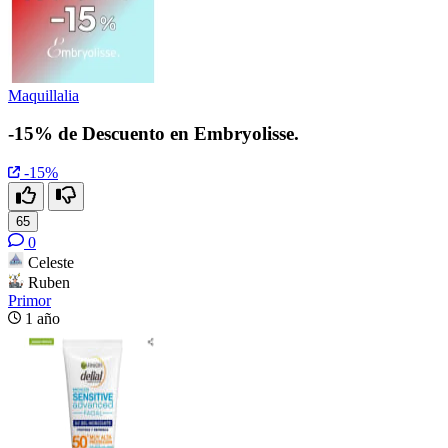
Maquillalia
-15% de Descuento en Embryolisse.
-15%
65
0
Celeste
Ruben
Primor
1 año