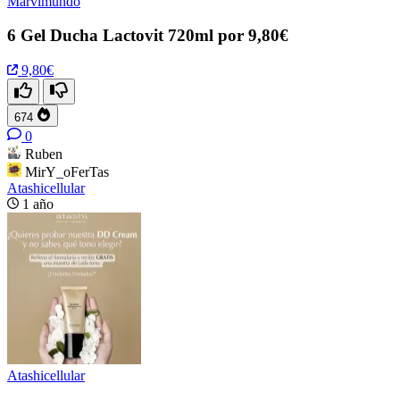
Marvimundo
6 Gel Ducha Lactovit 720ml por 9,80€
9,80€
674
0
Ruben
MirY_oFerTas
Atashicellular
1 año
Atashicellular