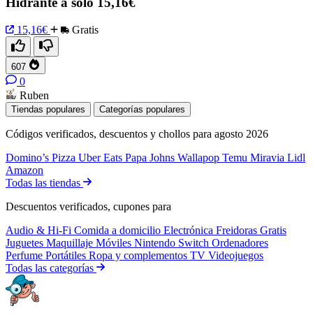
Hidrante a solo 15,16€
15,16€
Gratis
607
0
Ruben
Tiendas populares
Categorías populares
Códigos verificados, descuentos y chollos para agosto 2026
Domino’s Pizza
Uber Eats
Papa Johns
Wallapop
Temu
Miravia
Lidl
Amazon
Todas las tiendas
Descuentos verificados, cupones para
Audio & Hi-Fi
Comida a domicilio
Electrónica
Freidoras
Gratis
Juguetes
Maquillaje
Móviles
Nintendo Switch
Ordenadores
Perfume
Portátiles
Ropa y complementos
TV
Videojuegos
Todas las categorías