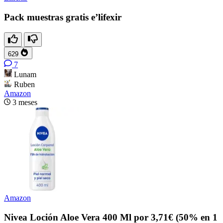
Pack muestras gratis e’lifexir
629
7
Lunam
Ruben
Amazon
3 meses
Amazon
Nivea Loción Aloe Vera 400 Ml por 3,71€ (50% en 1