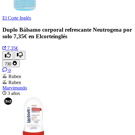
El Corte Inglés
Duplo Bálsamo corporal refrescante Neutrogena por
solo 7,35€ en Elcorteinglés
7,35€
730
0
Ruben
Ruben
Marvimundo
3 años