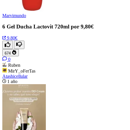
Marvimundo
6 Gel Ducha Lactovit 720ml por 9,80€
9,80€
674
0
Ruben
MirY_oFerTas
Atashicellular
1 año