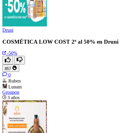
Druni
COSMÉTICA LOW COST 2ª al 50% en Druni
-50%
857
0
Ruben
Lunam
Groupon
3 años