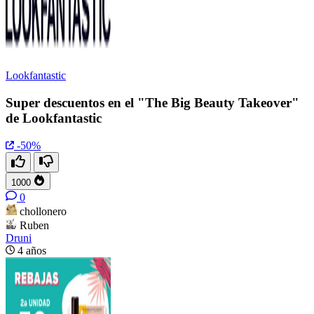
Lookfantastic
Super descuentos en el "The Big Beauty Takeover"
de Lookfantastic
-50%
1000
0
chollonero
Ruben
Druni
4 años