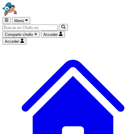
Menú
Compartir chollo
Acceder
Acceder