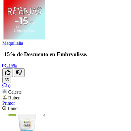
Maquillalia
-15% de Descuento en Embryolisse.
-15%
65
0
Celeste
Ruben
Primor
1 año