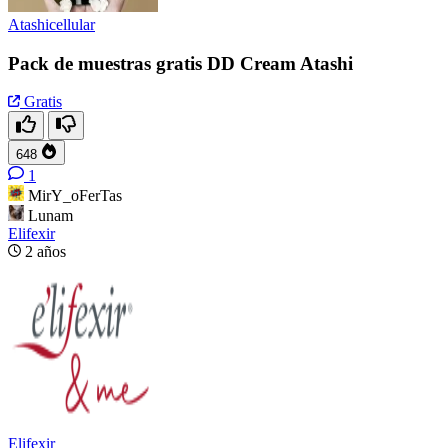
Atashicellular
Pack de muestras gratis DD Cream Atashi
Gratis
648
1
MirY_oFerTas
Lunam
Elifexir
2 años
Elifexir