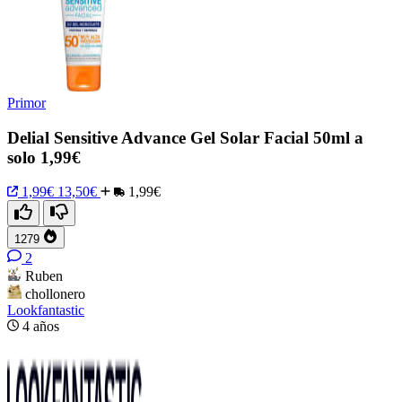
Primor
Delial Sensitive Advance Gel Solar Facial 50ml a
solo 1,99€
1,99€
13,50€
1,99€
1279
2
Ruben
chollonero
Lookfantastic
4 años