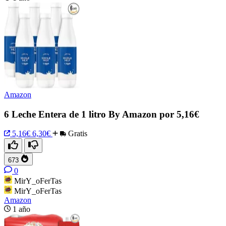
Amazon
6 Leche Entera de 1 litro By Amazon por 5,16€
5,16€
6,30€
Gratis
673
0
MirY_oFerTas
MirY_oFerTas
Amazon
1 año