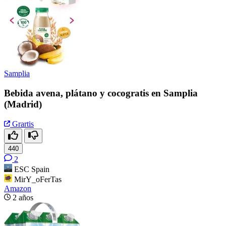
Samplia
Bebida avena, plátano y cocogratis en Samplia
(Madrid)
Grartis
440
2
ESC Spain
MirY_oFerTas
Amazon
2 años