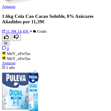
Amazon
1.6kg Cola Cao Cacao Soluble, 0% Azúcares
Añadidos por 11,39€
11,39€
14,45€
Gratis
90
0
MirY_oFerTas
MirY_oFerTas
Amazon
1 año