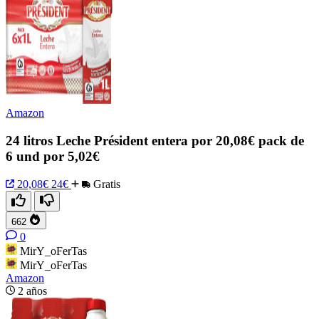
Amazon
24 litros Leche Président entera por 20,08€ pack de
6 und por 5,02€
20,08€
24€
Gratis
662
0
MirY_oFerTas
MirY_oFerTas
Amazon
2 años