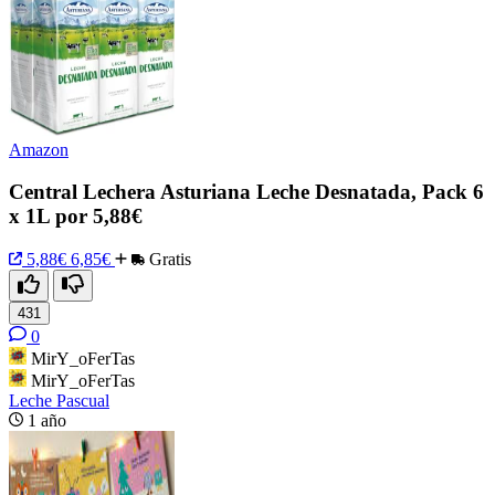
Amazon
Central Lechera Asturiana Leche Desnatada, Pack 6
x 1L por 5,88€
5,88€
6,85€
Gratis
431
0
MirY_oFerTas
MirY_oFerTas
Leche Pascual
1 año