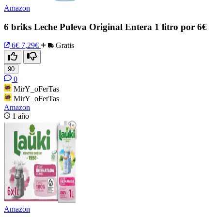
Amazon
6 briks Leche Puleva Original Entera 1 litro por 6€
6€
7,29€
Gratis
90
0
MirY_oFerTas
MirY_oFerTas
Amazon
1 año
Amazon