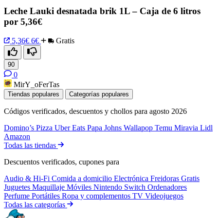
Leche Lauki desnatada brik 1L – Caja de 6 litros
por 5,36€
5,36€
6€
Gratis
90
0
MirY_oFerTas
Tiendas populares
Categorías populares
Códigos verificados, descuentos y chollos para agosto 2026
Domino’s Pizza
Uber Eats
Papa Johns
Wallapop
Temu
Miravia
Lidl
Amazon
Todas las tiendas
Descuentos verificados, cupones para
Audio & Hi-Fi
Comida a domicilio
Electrónica
Freidoras
Gratis
Juguetes
Maquillaje
Móviles
Nintendo Switch
Ordenadores
Perfume
Portátiles
Ropa y complementos
TV
Videojuegos
Todas las categorías