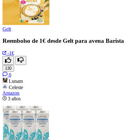
Gelt
Reembolso de 1€ desde Gelt para avena Barista
-1€
130
0
Lunam
Celeste
Amazon
3 años