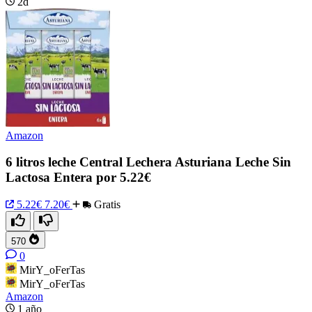
2d
Amazon
6 litros leche Central Lechera Asturiana Leche Sin
Lactosa Entera por 5.22€
5.22€
7.20€
Gratis
570
0
MirY_oFerTas
MirY_oFerTas
Amazon
1 año