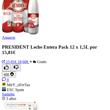
Amazon
PRESIDENT Leche Entera Pack 12 x 1,5L por
15,81€
15,81€
18,60€
Gratis
655
0
MirY_oFerTas
ESC Spain
Samplia
3 años