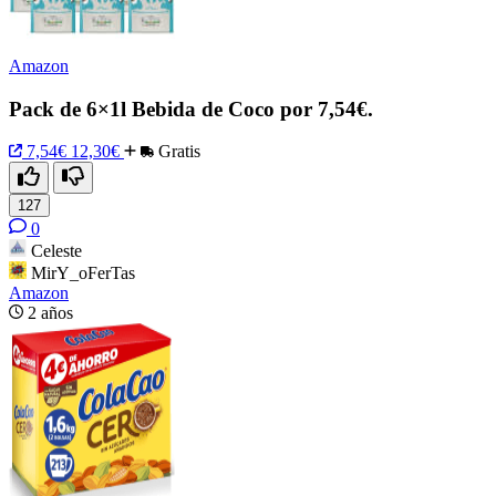
Amazon
Pack de 6×1l Bebida de Coco por 7,54€.
7,54€
12,30€
Gratis
127
0
Celeste
MirY_oFerTas
Amazon
2 años