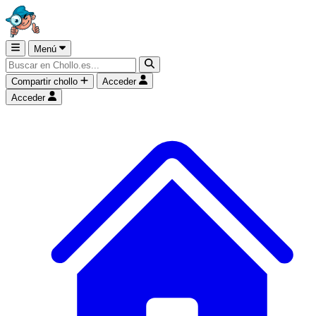
Menú
Compartir chollo
Acceder
Acceder