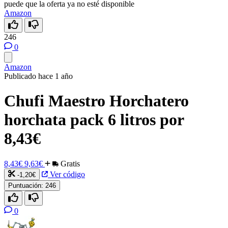
puede que la oferta ya no esté disponible
Amazon
246
0
Amazon
Publicado hace 1 año
Chufi Maestro Horchatero
horchata pack 6 litros por
8,43€
8,43€
9,63€
Gratis
Ver código
-1,20€
Puntuación:
246
0