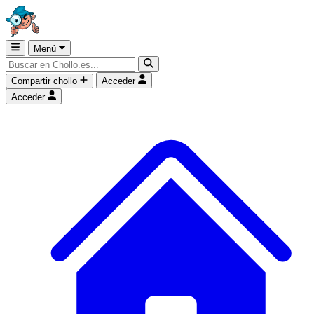
Menú
Compartir chollo
Acceder
Acceder