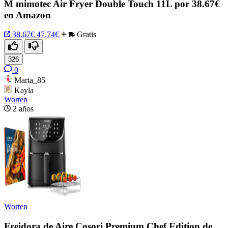
M mimotec Air Fryer Double Touch 11L por 38.67€
en Amazon
38.67€
47.74€
Gratis
326
0
Marta_85
Kayla
Worten
2 años
Worten
Freidora de Aire Cosori Premium Chef Edition de