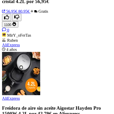
cristal 4.2L por 56,95€
56.95€
80.95€
Gratis
1100
0
MirY_oFerTas
Ruben
AliExpress
4 años
AliExpress
Freidora de aire sin aceite Aigostar Hayden Pro
1500W 4,2L por 42,79€ en Aliexpress