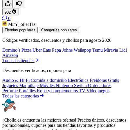
982
0
MirY_oFerTas
Tiendas populares
Categorías populares
Códigos verificados, descuentos y chollos para agosto 2026
Domino’s Pizza
Uber Eats
Papa Johns
Wallapop
Temu
Miravia
Lidl
Amazon
Todas las tiendas
Descuentos verificados, cupones para
Audio & Hi-Fi
Comida a domicilio
Electrónica
Freidoras
Gratis
Juguetes
Maquillaje
Móviles
Nintendo Switch
Ordenadores
Perfume
Portátiles
Ropa y complementos
TV
Videojuegos
Todas las categorías
¡Chollo.es encuentra las mejores ofertas! Precios únicos, descuentos
promocionales, cupones para tus tiendas favoritas y productos