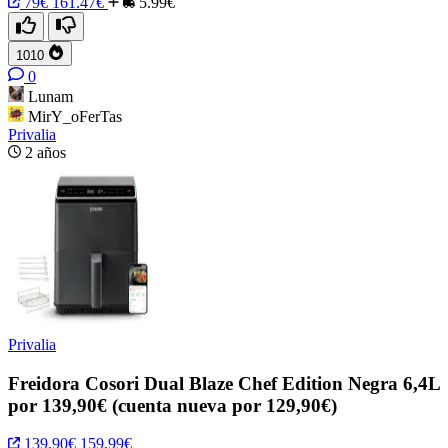
79€
161.47€
5.99€
1010
0
Lunam
MirY_oFerTas
Privalia
2 años
Privalia
Freidora Cosori Dual Blaze Chef Edition Negra 6,4L
por 139,90€ (cuenta nueva por 129,90€)
139,90€
159,99€