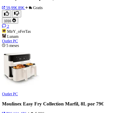
59,99€
89€
Gratis
1016
2
MirY_oFerTas
Lunam
Outlet PC
5 meses
Outlet PC
Moulinex Easy Fry Collection Marfil, 8L por 79€