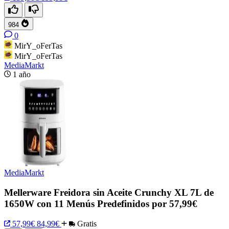
984
0
MirY_oFerTas
MirY_oFerTas
MediaMarkt
1 año
MediaMarkt
Mellerware Freidora sin Aceite Crunchy XL 7L de
1650W con 11 Menús Predefinidos por 57,99€
57,99€
84,99€
Gratis