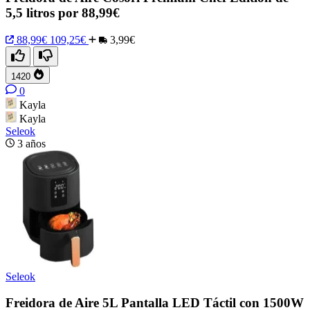
5,5 litros por 88,99€
88,99€
109,25€
3,99€
1420
0
Kayla
Kayla
Seleok
3 años
Seleok
Freidora de Aire 5L Pantalla LED Táctil con 1500W