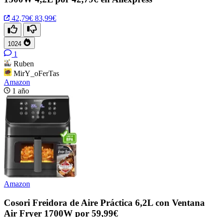
42,79€
83,99€
1024
1
Ruben
MirY_oFerTas
Amazon
1 año
Amazon
Cosori Freidora de Aire Práctica 6,2L con Ventana
Air Fryer 1700W por 59,99€