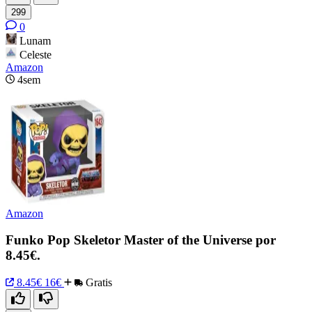
299
0
Lunam
Celeste
Amazon
4sem
Amazon
Funko Pop Skeletor Master of the Universe por
8.45€.
8.45€
16€
Gratis