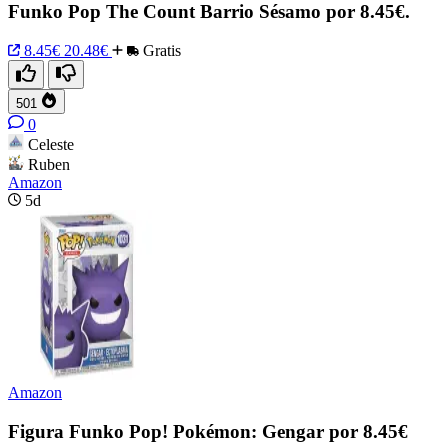
Funko Pop The Count Barrio Sésamo por 8.45€.
8.45€
20.48€
Gratis
501
0
Celeste
Ruben
Amazon
5d
Amazon
Figura Funko Pop! Pokémon: Gengar por 8.45€