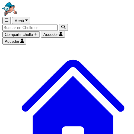
Menú
Compartir chollo
Acceder
Acceder