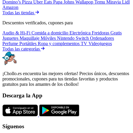
Domino’s Pizza
Uber Eats
Papa Johns
Wallapop
Temu
Miravia
Lidl
Amazon
Todas las tiendas
Descuentos verificados, cupones para
Audio & Hi-Fi
Comida a domicilio
Electrónica
Freidoras
Gratis
Juguetes
Maquillaje
Móviles
Nintendo Switch
Ordenadores
Perfume
Portátiles
Ropa y complementos
TV
Videojuegos
Todas las categorías
¡Chollo.es encuentra las mejores ofertas! Precios únicos, descuentos
promocionales, cupones para tus tiendas favoritas y productos
gratuitos para los amantes de los chollos!
Descarga la App
Síguenos