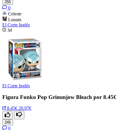
255
0
Celeste
Lunam
El Corte Inglés
3d
El Corte Inglés
Figura Funko Pop Grimmjow Bleach por 8.45€
8.45€
20.97€
245
0