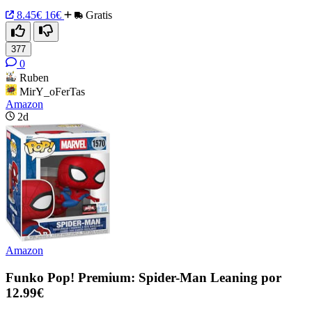
8.45€
16€
Gratis
377
0
Ruben
MirY_oFerTas
Amazon
2d
Amazon
Funko Pop! Premium: Spider-Man Leaning por
12.99€