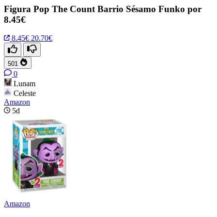
Figura Pop The Count Barrio Sésamo Funko por
8.45€
8.45€
20.70€
501
0
Lunam
Celeste
Amazon
5d
Amazon