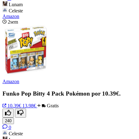
Lunam
Celeste
Amazon
2sem
Amazon
Funko Pop Bitty 4 Pack Pokémon por 10.39€.
10.39€
13.98€
Gratis
240
0
Celeste