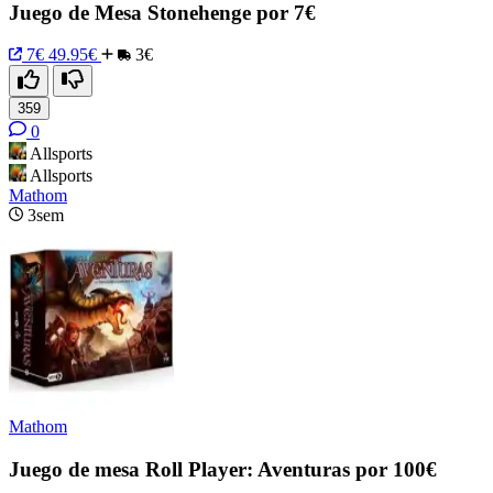
Juego de Mesa Stonehenge por 7€
7€
49.95€
3€
359
0
Allsports
Allsports
Mathom
3sem
Mathom
Juego de mesa Roll Player: Aventuras por 100€