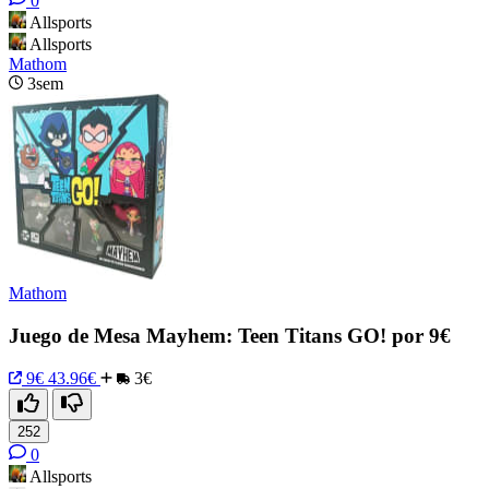
0
Allsports
Allsports
Mathom
3sem
Mathom
Juego de Mesa Mayhem: Teen Titans GO! por 9€
9€
43.96€
3€
252
0
Allsports