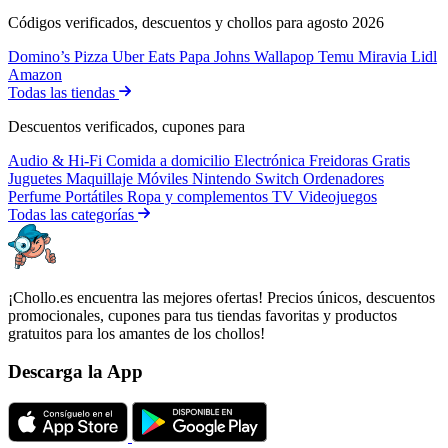
Códigos verificados, descuentos y chollos para agosto 2026
Domino’s Pizza
Uber Eats
Papa Johns
Wallapop
Temu
Miravia
Lidl
Amazon
Todas las tiendas
Descuentos verificados, cupones para
Audio & Hi-Fi
Comida a domicilio
Electrónica
Freidoras
Gratis
Juguetes
Maquillaje
Móviles
Nintendo Switch
Ordenadores
Perfume
Portátiles
Ropa y complementos
TV
Videojuegos
Todas las categorías
¡Chollo.es encuentra las mejores ofertas! Precios únicos, descuentos
promocionales, cupones para tus tiendas favoritas y productos
gratuitos para los amantes de los chollos!
Descarga la App