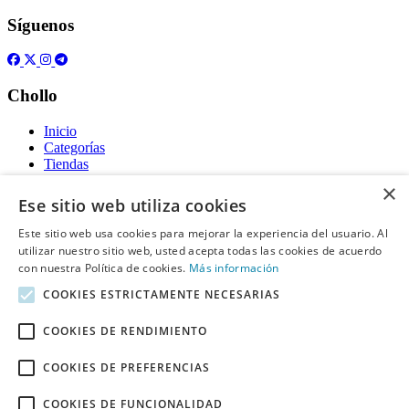
Síguenos
Chollo
Inicio
Categorías
Tiendas
Gratis
×
Ese sitio web utiliza cookies
Acerca de
Este sitio web usa cookies para mejorar la experiencia del usuario. Al
utilizar nuestro sitio web, usted acepta todas las cookies de acuerdo
Sobre nosotros
Contacto
con nuestra Política de cookies.
Más información
Reglas de publicación
COOKIES ESTRICTAMENTE NECESARIAS
Información legal
COOKIES DE RENDIMIENTO
Privacidad
COOKIES DE PREFERENCIAS
Declaración de cookies
Términos y condiciones
Descargo de Responsabilidad
COOKIES DE FUNCIONALIDAD