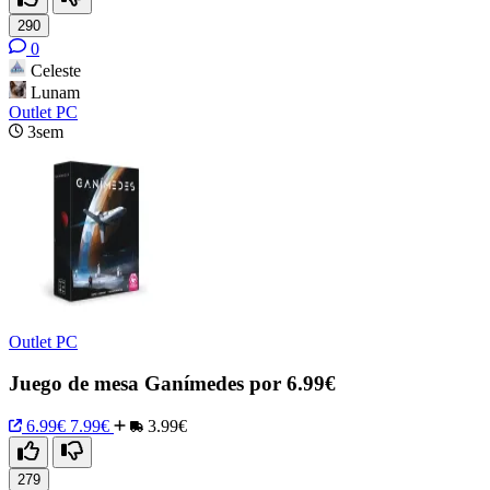
290
0
Celeste
Lunam
Outlet PC
3sem
Outlet PC
Juego de mesa Ganímedes por 6.99€
6.99€
7.99€
3.99€
279