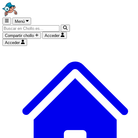
Menú
Compartir chollo
Acceder
Acceder