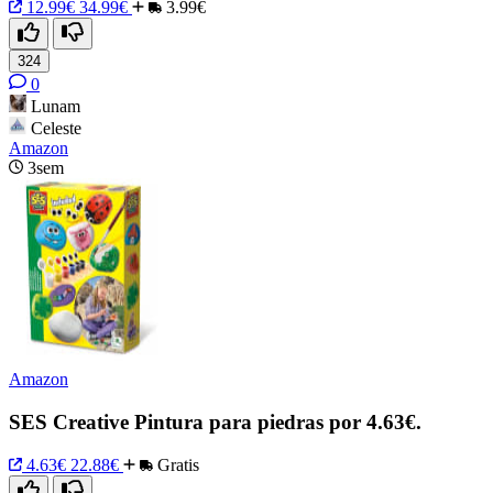
12.99€
34.99€
3.99€
324
0
Lunam
Celeste
Amazon
3sem
Amazon
SES Creative Pintura para piedras por 4.63€.
4.63€
22.88€
Gratis