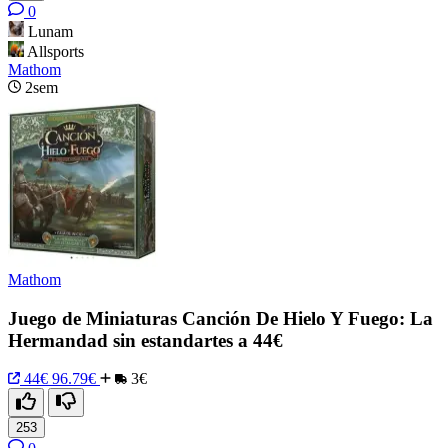
0
Lunam
Allsports
Mathom
2sem
Mathom
Juego de Miniaturas Canción De Hielo Y Fuego: La
Hermandad sin estandartes a 44€
44€
96.79€
3€
253