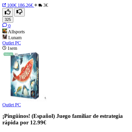
100€
186.26€
3€
325
0
Allsports
Lunam
Outlet PC
1sem
Outlet PC
¡Pingüinos! (Español) Juego familiar de estrategia
rápida por 12.99€