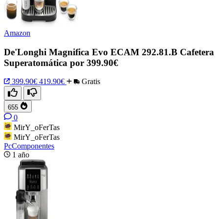
Amazon
De'Longhi Magnifica Evo ECAM 292.81.B Cafetera
Superatomática por 399.90€
399.90€
419.90€
Gratis
655
0
MirY_oFerTas
MirY_oFerTas
PcComponentes
1 año