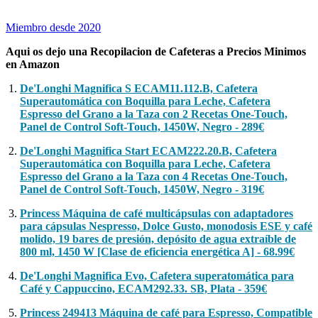
Miembro desde 2020
Aqui os dejo una Recopilacion de Cafeteras a Precios Minimos
en Amazon
De'Longhi Magnifica S ECAM11.112.B, Cafetera
Superautomática con Boquilla para Leche, Cafetera
Espresso del Grano a la Taza con 2 Recetas One-Touch,
Panel de Control Soft-Touch, 1450W, Negro - 289€
De'Longhi Magnifica Start ECAM222.20.B, Cafetera
Superautomática con Boquilla para Leche, Cafetera
Espresso del Grano a la Taza con 4 Recetas One-Touch,
Panel de Control Soft-Touch, 1450W, Negro - 319€
Princess Máquina de café multicápsulas con adaptadores
para cápsulas Nespresso, Dolce Gusto, monodosis ESE y café
molido, 19 bares de presión, depósito de agua extraíble de
800 ml, 1450 W [Clase de eficiencia energética A] - 68.99€
De'Longhi Magnifica Evo, Cafetera superatomática para
Café y Cappuccino, ECAM292.33. SB, Plata - 359€
Princess 249413 Máquina de café para Espresso, Compatible