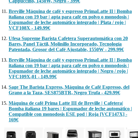
Cappuccino, 1450W, Negro - 399€
Breville Máquina de café y espresso PrimaLatte II | Bomba
italiana con 19 bar | apta para café en polvo o monodosis |
Espumador de leche automático integrado | Plata / rojo |
VCF108X - 149.99€
Ufesa Supreme Barista Cafetera Superautomática con 20
Bares, Panel Táctil, Molinillo Incorporado, Tecnología
Patentada, Grosor del Café Ajustable, 1550W - 299.99€
Breville Máquina de café y espresso PrimaLatte II | Bomba
italiana con 19 bar | apta para café en polvo o monodosis |
Espumador de leche automático integrado | Negro / rojo |
VFC109X-01 - 149.99€
Sage The Barista Express, Máquina de Café Espresso, del
Grano a la Taza, SES875BTR, Negro Trufa - 429.99€
Máquina de café Prima Latte III de Breville | Cafetera|
Bomba italiana 19 bares | Espumador de leche automático |
Compatible con monodosis ESE pod | Roja [VCF147X] -
169€