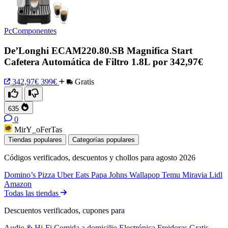
PcComponentes
De’Longhi ECAM220.80.SB Magnifica Start
Cafetera Automática de Filtro 1.8L por 342,97€
342,97€
399€
Gratis
635
0
MirY_oFerTas
Tiendas populares
Categorías populares
Códigos verificados, descuentos y chollos para agosto 2026
Domino’s Pizza
Uber Eats
Papa Johns
Wallapop
Temu
Miravia
Lidl
Amazon
Todas las tiendas
Descuentos verificados, cupones para
Audio & Hi-Fi
Comida a domicilio
Electrónica
Freidoras
Gratis