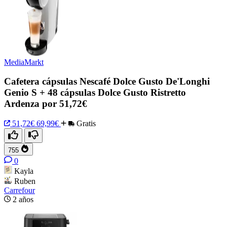
MediaMarkt
Cafetera cápsulas Nescafé Dolce Gusto De'Longhi
Genio S + 48 cápsulas Dolce Gusto Ristretto
Ardenza por 51,72€
51,72€
69,99€
Gratis
755
0
Kayla
Ruben
Carrefour
2 años