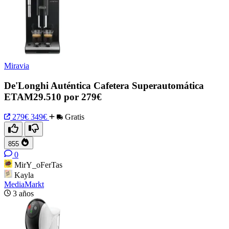
Miravia
De'Longhi Auténtica Cafetera Superautomática
ETAM29.510 por 279€
279€
349€
Gratis
855
0
MirY_oFerTas
Kayla
MediaMarkt
3 años