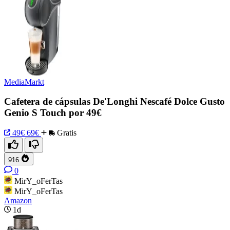
MediaMarkt
Cafetera de cápsulas De'Longhi Nescafé Dolce Gusto
Genio S Touch por 49€
49€
69€
Gratis
916
0
MirY_oFerTas
MirY_oFerTas
Amazon
1d