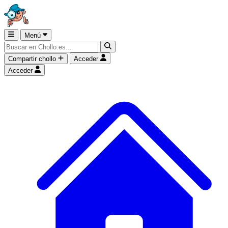
Menú
Compartir chollo
Acceder
Acceder