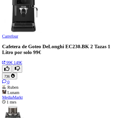
Carrefour
Cafetera de Goteo DeLonghi EC230.BK 2 Tazas 1
Litro por solo 99€
99€
149€
736
0
Ruben
Lunam
MediaMarkt
1 mes