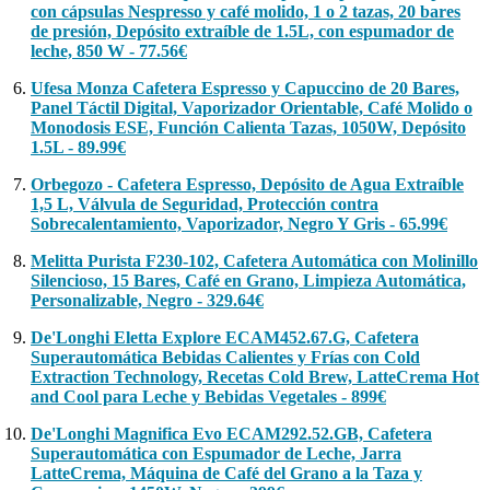
con cápsulas Nespresso y café molido, 1 o 2 tazas, 20 bares
de presión, Depósito extraíble de 1.5L, con espumador de
leche, 850 W - 77.56€
Ufesa Monza Cafetera Espresso y Capuccino de 20 Bares,
Panel Táctil Digital, Vaporizador Orientable, Café Molido o
Monodosis ESE, Función Calienta Tazas, 1050W, Depósito
1.5L - 89.99€
Orbegozo - Cafetera Espresso, Depósito de Agua Extraíble
1,5 L, Válvula de Seguridad, Protección contra
Sobrecalentamiento, Vaporizador, Negro Y Gris - 65.99€
Melitta Purista F230-102, Cafetera Automática con Molinillo
Silencioso, 15 Bares, Café en Grano, Limpieza Automática,
Personalizable, Negro - 329.64€
De'Longhi Eletta Explore ECAM452.67.G, Cafetera
Superautomática Bebidas Calientes y Frías con Cold
Extraction Technology, Recetas Cold Brew, LatteCrema Hot
and Cool para Leche y Bebidas Vegetales - 899€
De'Longhi Magnifica Evo ECAM292.52.GB, Cafetera
Superautomática con Espumador de Leche, Jarra
LatteCrema, Máquina de Café del Grano a la Taza y