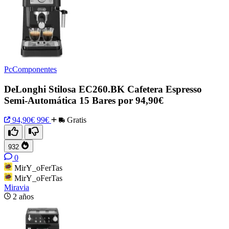
PcComponentes
DeLonghi Stilosa EC260.BK Cafetera Espresso
Semi-Automática 15 Bares por 94,90€
94,90€
99€
Gratis
932
0
MirY_oFerTas
MirY_oFerTas
Miravia
2 años