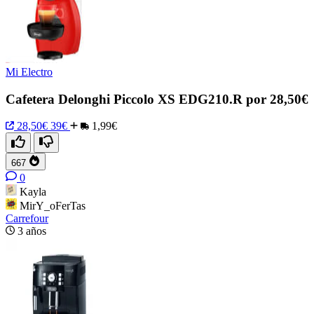
Mi Electro
Cafetera Delonghi Piccolo XS EDG210.R por 28,50€
28,50€
39€
1,99€
667
0
Kayla
MirY_oFerTas
Carrefour
3 años