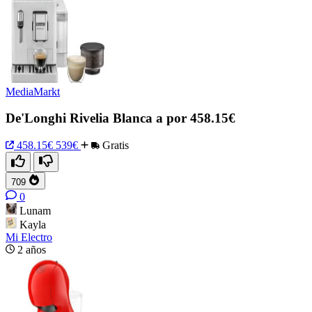
MediaMarkt
De'Longhi Rivelia Blanca a por 458.15€
458.15€
539€
Gratis
709
0
Lunam
Kayla
Mi Electro
2 años