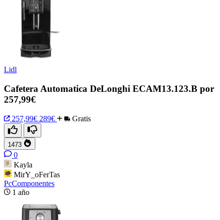
Lidl
Cafetera Automatica DeLonghi ECAM13.123.B por
257,99€
257,99€
289€
Gratis
1473
0
Kayla
MirY_oFerTas
PcComponentes
1 año