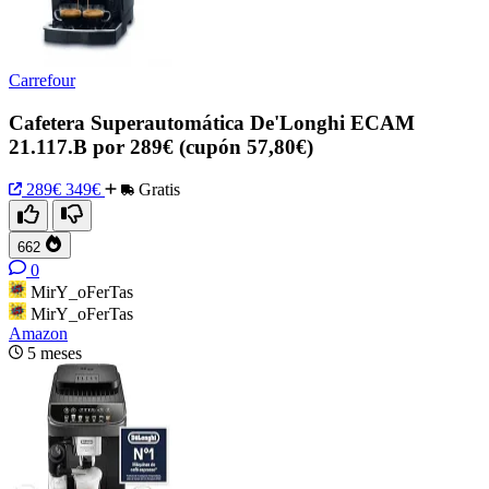
Carrefour
Cafetera Superautomática De'Longhi ECAM
21.117.B por 289€ (cupón 57,80€)
289€
349€
Gratis
662
0
MirY_oFerTas
MirY_oFerTas
Amazon
5 meses