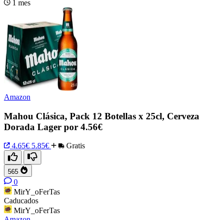
1 mes
Amazon
Mahou Clásica, Pack 12 Botellas x 25cl, Cerveza
Dorada Lager por 4.56€
4.65€
5.85€
Gratis
565
0
MirY_oFerTas
Caducados
MirY_oFerTas
Amazon