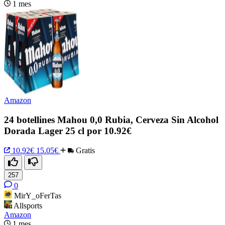
1 mes
Amazon
24 botellines Mahou 0,0 Rubia, Cerveza Sin Alcohol
Dorada Lager 25 cl por 10.92€
10.92€
15.05€
Gratis
257
0
MirY_oFerTas
Allsports
Amazon
1 mes