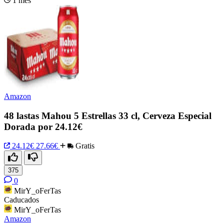
1 mes
Amazon
48 lastas Mahou 5 Estrellas 33 cl, Cerveza Especial
Dorada por 24.12€
24.12€
27.66€
Gratis
375
0
MirY_oFerTas
Caducados
MirY_oFerTas
Amazon