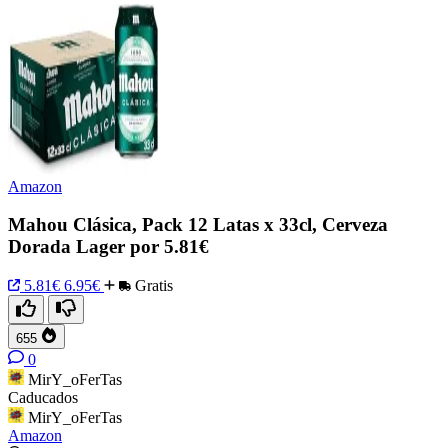
Amazon
Mahou Clásica, Pack 12 Latas x 33cl, Cerveza
Dorada Lager por 5.81€
5.81€
6.95€
Gratis
655
0
MirY_oFerTas
Caducados
MirY_oFerTas
Amazon