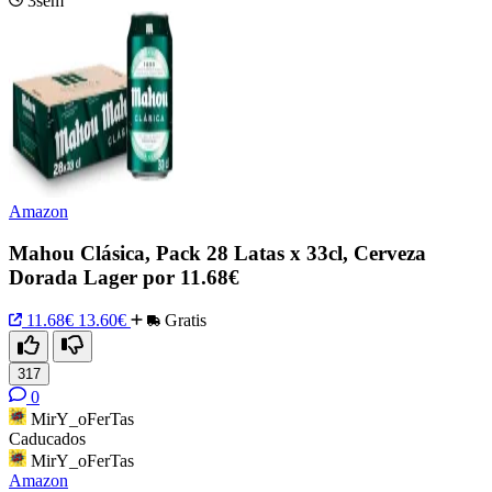
3sem
Amazon
Mahou Clásica, Pack 28 Latas x 33cl, Cerveza
Dorada Lager por 11.68€
11.68€
13.60€
Gratis
317
0
MirY_oFerTas
Caducados
MirY_oFerTas
Amazon