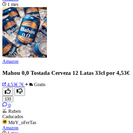
1 mes
Amazon
Mahou 0,0 Tostada Cerveza 12 Latas 33cl por 4,53€
4.53€
7€
Gratis
133
0
Ruben
Caducados
MirY_oFerTas
Amazon