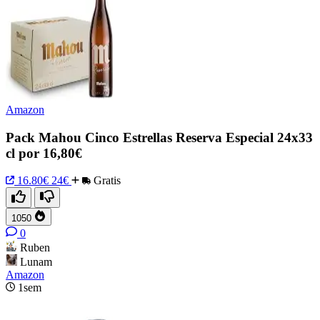
Amazon
Pack Mahou Cinco Estrellas Reserva Especial 24x33
cl por 16,80€
16.80€
24€
Gratis
1050
0
Ruben
Lunam
Amazon
1sem