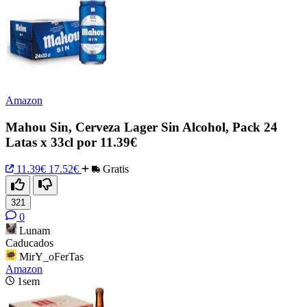
Amazon
Mahou Sin, Cerveza Lager Sin Alcohol, Pack 24
Latas x 33cl por 11.39€
11.39€
17.52€
Gratis
321
0
Lunam
Caducados
MirY_oFerTas
Amazon
1sem