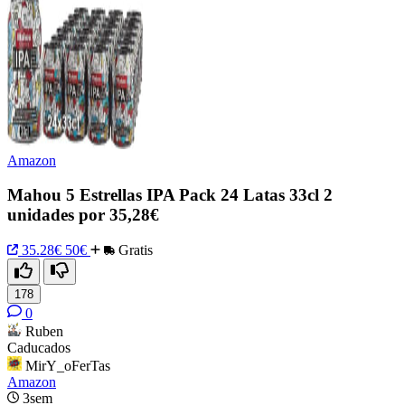
Amazon
Mahou 5 Estrellas IPA Pack 24 Latas 33cl 2
unidades por 35,28€
35.28€
50€
Gratis
178
0
Ruben
Caducados
MirY_oFerTas
Amazon
3sem