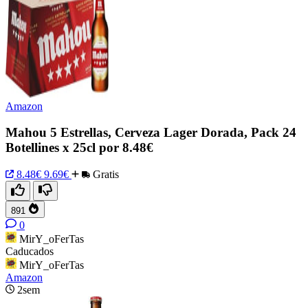
Amazon
Mahou 5 Estrellas, Cerveza Lager Dorada, Pack 24
Botellines x 25cl por 8.48€
8.48€
9.69€
Gratis
891
0
MirY_oFerTas
Caducados
MirY_oFerTas
Amazon
2sem