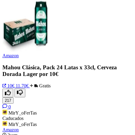
Amazon
Mahou Clásica, Pack 24 Latas x 33cl, Cerveza
Dorada Lager por 10€
10€
11.70€
Gratis
217
0
MirY_oFerTas
Caducados
MirY_oFerTas
Amazon