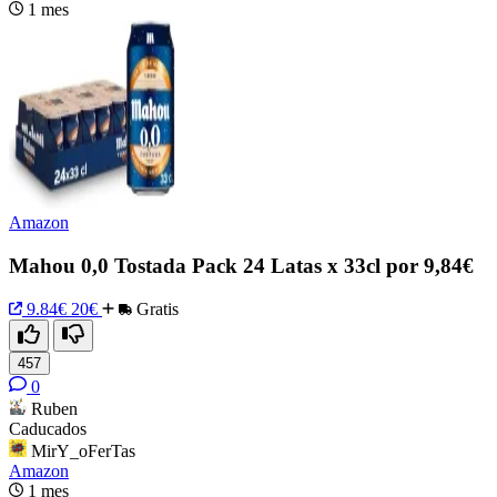
1 mes
Amazon
Mahou 0,0 Tostada Pack 24 Latas x 33cl por 9,84€
9.84€
20€
Gratis
457
0
Ruben
Caducados
MirY_oFerTas
Amazon
1 mes