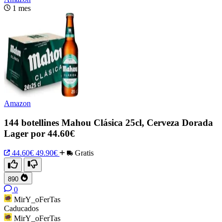
1 mes
Amazon
144 botellines Mahou Clásica 25cl, Cerveza Dorada
Lager por 44.60€
44.60€
49.90€
Gratis
890
0
MirY_oFerTas
Caducados
MirY_oFerTas