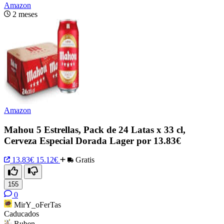
Amazon
2 meses
Amazon
Mahou 5 Estrellas, Pack de 24 Latas x 33 cl,
Cerveza Especial Dorada Lager por 13.83€
13.83€
15.12€
Gratis
155
0
MirY_oFerTas
Caducados
Ruben