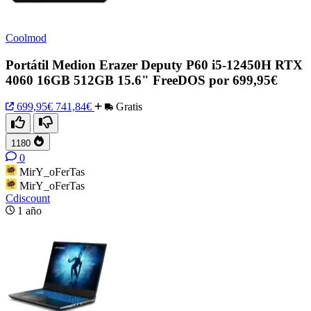
Coolmod
Portátil Medion Erazer Deputy P60 i5-12450H RTX
4060 16GB 512GB 15.6" FreeDOS por 699,95€
699,95€
741,84€
Gratis
1180
0
MirY_oFerTas
MirY_oFerTas
Cdiscount
1 año