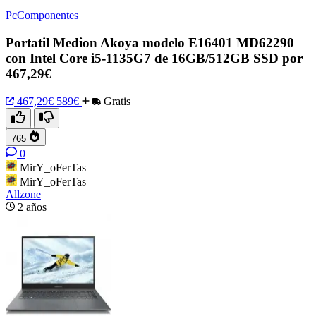
PcComponentes
Portatil Medion Akoya modelo E16401 MD62290
con Intel Core i5-1135G7 de 16GB/512GB SSD por
467,29€
467,29€
589€
Gratis
765
0
MirY_oFerTas
MirY_oFerTas
Allzone
2 años