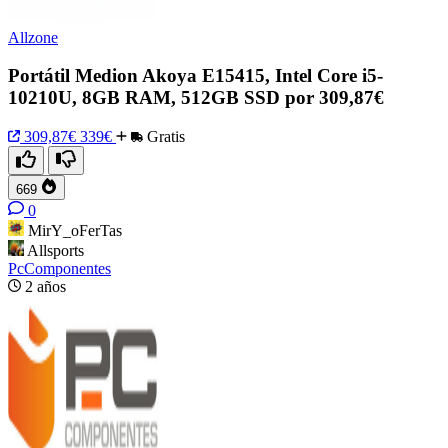
Allzone
Portátil Medion Akoya E15415, Intel Core i5-
10210U, 8GB RAM, 512GB SSD por 309,87€
309,87€
339€
Gratis
669
0
MirY_oFerTas
Allsports
PcComponentes
2 años