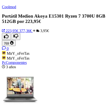
Coolmod
Portátil Medion Akoya E15301 Ryzen 7 3700U 8GB
512GB por 223,95€
223,95€
377,36€
3,95€
769
0
MirY_oFerTas
MirY_oFerTas
PcComponentes
3 años