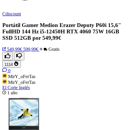
Cdiscount
Portátil Gamer Medion Erazer Deputy P60i 15,6"
FullHD 144 Hz i5-12450H RTX 4060 75W 16GB
SSD 512GB por 549,99€
549,99€
599,99€
Gratis
1114
0
MirY_oFerTas
MirY_oFerTas
El Corte Inglés
1 año