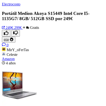
Electrocosto
Portátil Medion Akoya S15449 Intel Core I5-
1135G7/ 8GB/ 512GB SSD por 249€
249€
299€
Gratis
658
0
MirY_oFerTas
Celeste
Amazon
4 años