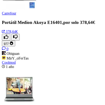
Carrefour
Portátil Medion Akoya E16401,por solo 378,64€
378,64€
977
0
Obiguan
MirY_oFerTas
Coolmod
1 año