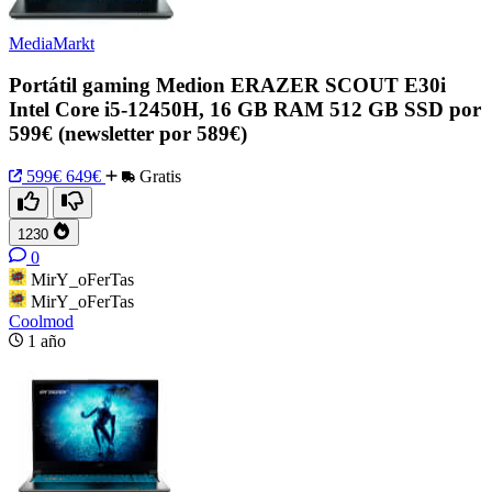
MediaMarkt
Portátil gaming Medion ERAZER SCOUT E30i
Intel Core i5-12450H, 16 GB RAM 512 GB SSD por
599€ (newsletter por 589€)
599€
649€
Gratis
1230
0
MirY_oFerTas
MirY_oFerTas
Coolmod
1 año