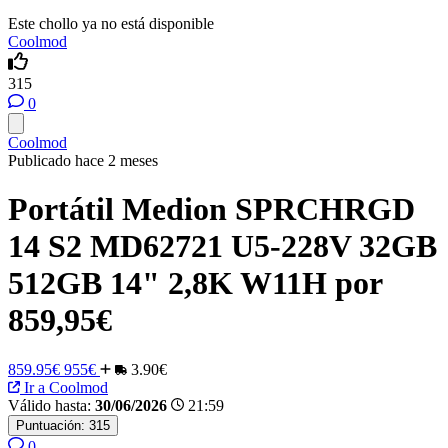
Este chollo ya no está disponible
Coolmod
315
0
Coolmod
Publicado hace 2 meses
Portátil Medion SPRCHRGD
14 S2 MD62721 U5-228V 32GB
512GB 14" 2,8K W11H por
859,95€
859.95€
955€
3.90€
Ir a Coolmod
Válido hasta:
30/06/2026
21:59
Puntuación:
315
0