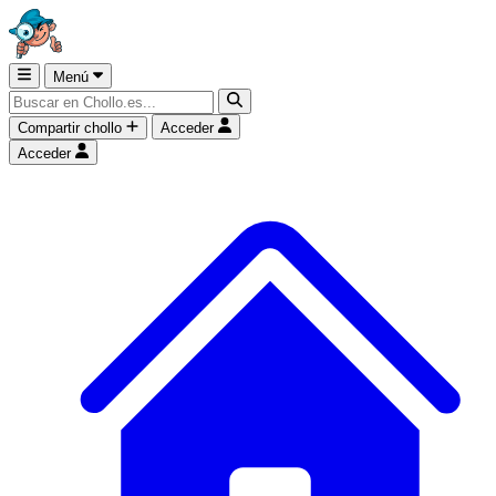
Menú
Compartir chollo
Acceder
Acceder