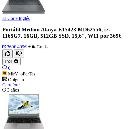
El Corte Inglés
Portátil Medion Akoya E15423 MD62556, i7-
1165G7, 16GB, 512GB SSD, 15,6", W11 por 369€
369€
499€
Gratis
1021
0
MirY_oFerTas
Obiguan
Carrefour
3 años