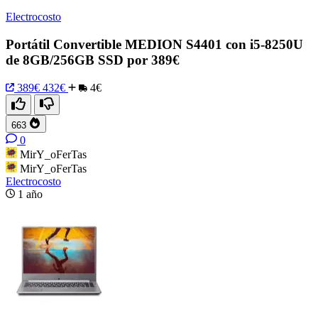
Electrocosto
Portátil Convertible MEDION S4401 con i5-8250U
de 8GB/256GB SSD por 389€
389€
432€
4€
663
0
MirY_oFerTas
MirY_oFerTas
Electrocosto
1 año