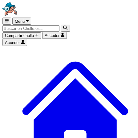
Menú
Compartir chollo
Acceder
Acceder