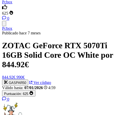
Pcbox
625
0
Pcbox
Publicado hace 7 meses
ZOTAC GeForce RTX 5070Ti
16GB Solid Core OC White por
844.92€
844.92€
990€
Ver código
GASPAR50
Válido hasta:
07/01/2026
4:59
Puntuación:
625
0