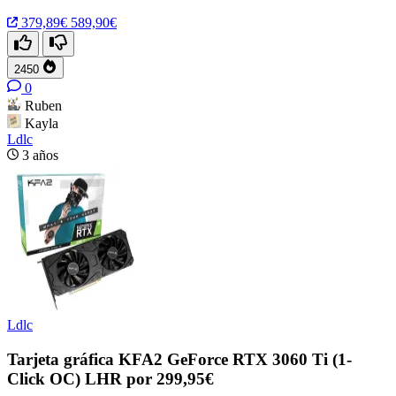
379,89€
589,90€
2450
0
Ruben
Kayla
Ldlc
3 años
Ldlc
Tarjeta gráfica KFA2 GeForce RTX 3060 Ti (1-
Click OC) LHR por 299,95€