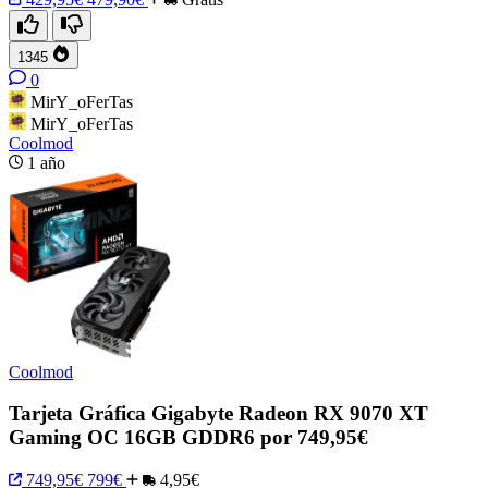
1345
0
MirY_oFerTas
MirY_oFerTas
Coolmod
1 año
Coolmod
Tarjeta Gráfica Gigabyte Radeon RX 9070 XT
Gaming OC 16GB GDDR6 por 749,95€
749,95€
799€
4,95€