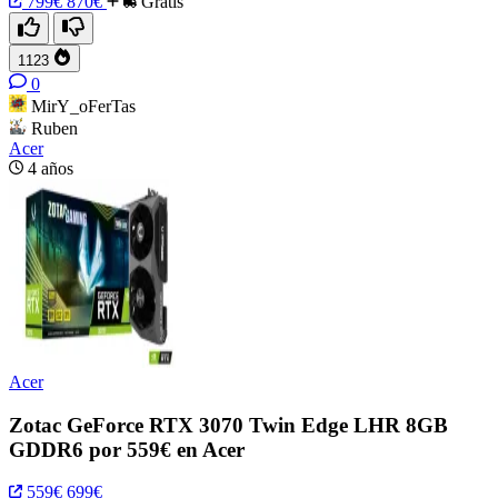
799€
870€
Gratis
1123
0
MirY_oFerTas
Ruben
Acer
4 años
Acer
Zotac GeForce RTX 3070 Twin Edge LHR 8GB
GDDR6 por 559€ en Acer
559€
699€