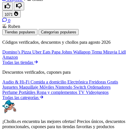
1071
0
Ruben
Tiendas populares
Categorías populares
Códigos verificados, descuentos y chollos para agosto 2026
Domino’s Pizza
Uber Eats
Papa Johns
Wallapop
Temu
Miravia
Lidl
Amazon
Todas las tiendas
Descuentos verificados, cupones para
Audio & Hi-Fi
Comida a domicilio
Electrónica
Freidoras
Gratis
Juguetes
Maquillaje
Móviles
Nintendo Switch
Ordenadores
Perfume
Portátiles
Ropa y complementos
TV
Videojuegos
Todas las categorías
¡Chollo.es encuentra las mejores ofertas! Precios únicos, descuentos
promocionales, cupones para tus tiendas favoritas y productos