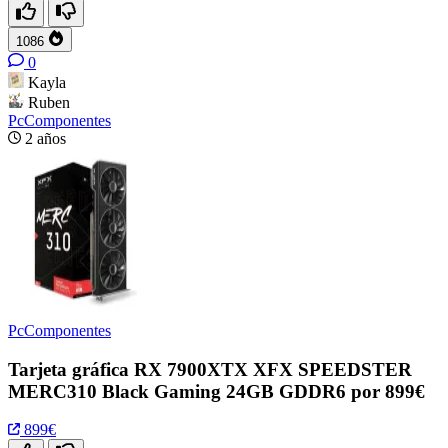
1086
0
Kayla
Ruben
PcComponentes
2 años
PcComponentes
Tarjeta gráfica RX 7900XTX XFX SPEEDSTER
MERC310 Black Gaming 24GB GDDR6 por 899€
899€