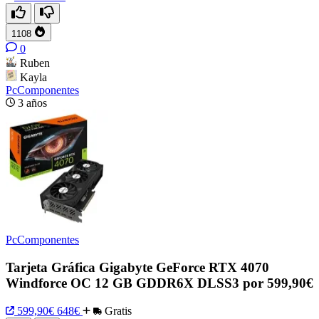
1108
0
Ruben
Kayla
PcComponentes
3 años
PcComponentes
Tarjeta Gráfica Gigabyte GeForce RTX 4070
Windforce OC 12 GB GDDR6X DLSS3 por 599,90€
599,90€
648€
Gratis