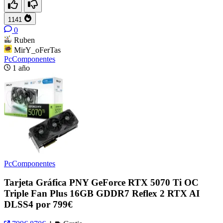
1141
0
Ruben
MirY_oFerTas
PcComponentes
1 año
PcComponentes
Tarjeta Gráfica PNY GeForce RTX 5070 Ti OC
Triple Fan Plus 16GB GDDR7 Reflex 2 RTX AI
DLSS4 por 799€