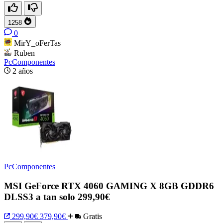
1258
0
MirY_oFerTas
Ruben
PcComponentes
2 años
PcComponentes
MSI GeForce RTX 4060 GAMING X 8GB GDDR6
DLSS3 a tan solo 299,90€
299,90€
379,90€
Gratis