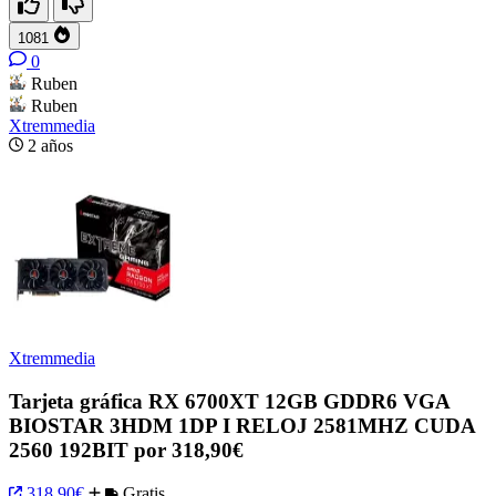
1081
0
Ruben
Ruben
Xtremmedia
2 años
Xtremmedia
Tarjeta gráfica RX 6700XT 12GB GDDR6 VGA
BIOSTAR 3HDM 1DP I RELOJ 2581MHZ CUDA
2560 192BIT por 318,90€
318,90€
Gratis