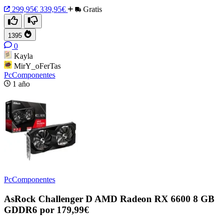
299,95€
339,95€
Gratis
1395
0
Kayla
MirY_oFerTas
PcComponentes
1 año
PcComponentes
AsRock Challenger D AMD Radeon RX 6600 8 GB
GDDR6 por 179,99€