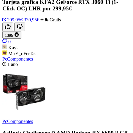
Tarjeta gráfica KFA2 GeForce RTX 3060 Ti (1-
Click OC) LHR por 299,95€
299,95€
339,95€
Gratis
1395
0
Kayla
MirY_oFerTas
PcComponentes
1 año
PcComponentes
AsRock Challenger D AMD Radeon RX 6600 8 GB