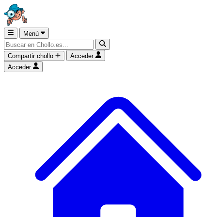
Menú
Compartir chollo
Acceder
Acceder