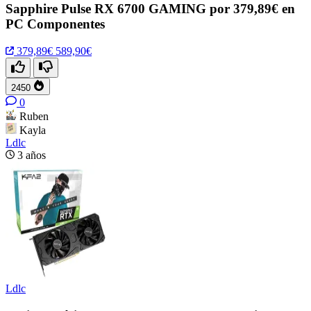
Sapphire Pulse RX 6700 GAMING por 379,89€ en
PC Componentes
379,89€
589,90€
2450
0
Ruben
Kayla
Ldlc
3 años
Ldlc