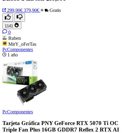
299,90€
379,90€
Gratis
1141
0
Ruben
MirY_oFerTas
PcComponentes
1 año
PcComponentes
Tarjeta Gráfica PNY GeForce RTX 5070 Ti OC
Triple Fan Plus 16GB GDDR7 Reflex 2 RTX AI