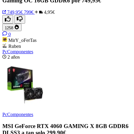
Gaming OC 16GB GDDR6 por 749,95€
749,95€
799€
4,95€
1258
0
MirY_oFerTas
Ruben
PcComponentes
2 años
PcComponentes
MSI GeForce RTX 4060 GAMING X 8GB GDDR6
DLSS3 a tan solo 299,90€