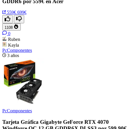
GDDR6 por 559€ en Acer
559€
699€
1108
0
Ruben
Kayla
PcComponentes
3 años
PcComponentes
Tarjeta Gráfica Gigabyte GeForce RTX 4070
Windforce OC 12 GB GDDR6X DLSS3 por 599,90€