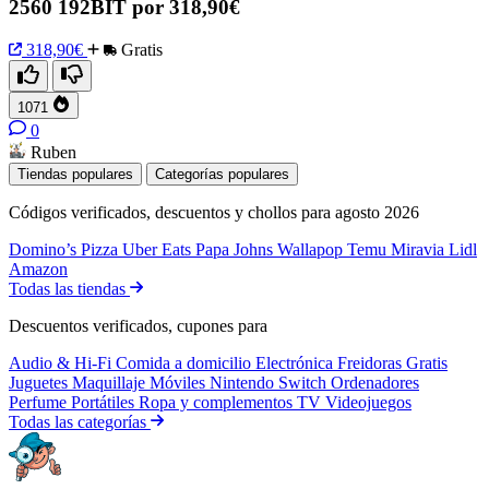
2560 192BIT por 318,90€
318,90€
Gratis
1071
0
Ruben
Tiendas populares
Categorías populares
Códigos verificados, descuentos y chollos para agosto 2026
Domino’s Pizza
Uber Eats
Papa Johns
Wallapop
Temu
Miravia
Lidl
Amazon
Todas las tiendas
Descuentos verificados, cupones para
Audio & Hi-Fi
Comida a domicilio
Electrónica
Freidoras
Gratis
Juguetes
Maquillaje
Móviles
Nintendo Switch
Ordenadores
Perfume
Portátiles
Ropa y complementos
TV
Videojuegos
Todas las categorías