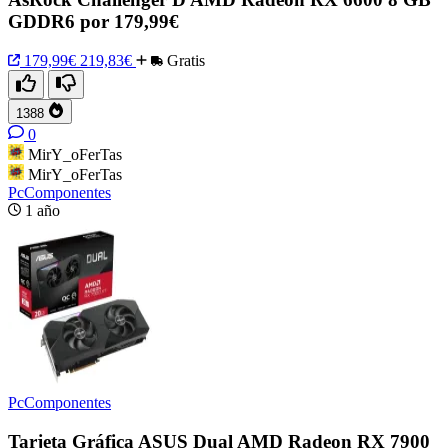
GDDR6 por 179,99€
179,99€
219,83€
Gratis
1388
0
MirY_oFerTas
MirY_oFerTas
PcComponentes
1 año
PcComponentes
Tarjeta Gráfica ASUS Dual AMD Radeon RX 7900