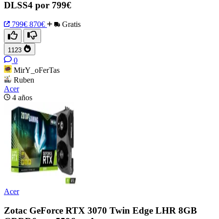
DLSS4 por 799€
799€
870€
Gratis
1123
0
MirY_oFerTas
Ruben
Acer
4 años
Acer
Zotac GeForce RTX 3070 Twin Edge LHR 8GB