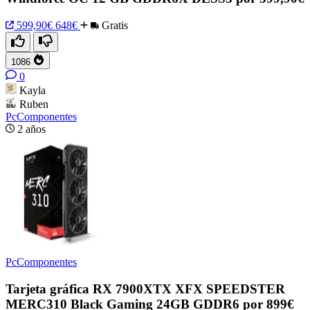
599,90€
648€
Gratis
1086
0
Kayla
Ruben
PcComponentes
2 años
PcComponentes
Tarjeta gráfica RX 7900XTX XFX SPEEDSTER
MERC310 Black Gaming 24GB GDDR6 por 899€