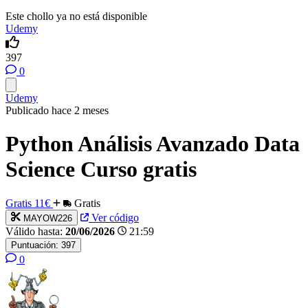
Este chollo ya no está disponible
Udemy
397
0
Udemy
Publicado hace 2 meses
Python Análisis Avanzado Data
Science Curso gratis
Gratis
11€
Gratis
Ver código
MAYOW226
Válido hasta:
20/06/2026
21:59
Puntuación:
397
0