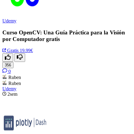
Udemy
Curso OpenCV: Una Guía Práctica para la Visión
por Computador gratis
Gratis
19.99€
356
0
Ruben
Ruben
Udemy
2sem