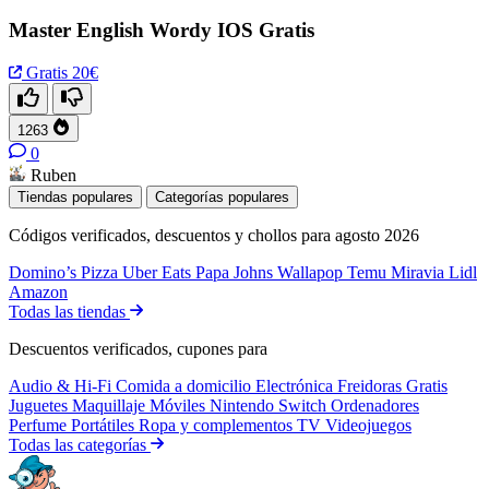
Master English Wordy IOS Gratis
Gratis
20€
1263
0
Ruben
Tiendas populares
Categorías populares
Códigos verificados, descuentos y chollos para agosto 2026
Domino’s Pizza
Uber Eats
Papa Johns
Wallapop
Temu
Miravia
Lidl
Amazon
Todas las tiendas
Descuentos verificados, cupones para
Audio & Hi-Fi
Comida a domicilio
Electrónica
Freidoras
Gratis
Juguetes
Maquillaje
Móviles
Nintendo Switch
Ordenadores
Perfume
Portátiles
Ropa y complementos
TV
Videojuegos
Todas las categorías