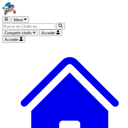
Menú
Compartir chollo
Acceder
Acceder