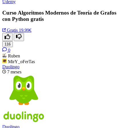
Udemy
Curso Algoritmos Modernos de Teoría de Grafos
con Python gratis
Gratis
19.99€
116
0
Ruben
MirY_oFerTas
Duolingo
7 meses
Duolingo