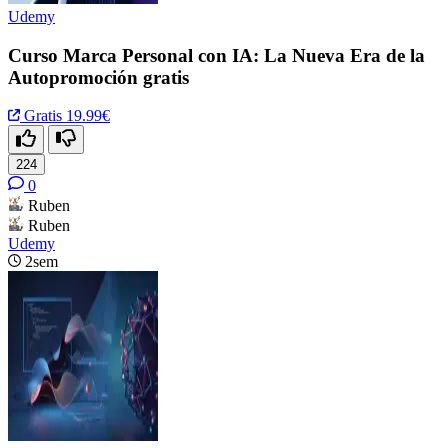
Udemy
Curso Marca Personal con IA: La Nueva Era de la
Autopromoción gratis
Gratis
19.99€
224
0
Ruben
Ruben
Udemy
2sem