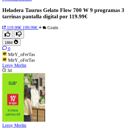
Heladera Taurus Gelato Flow 700 W 9 programas 3
tarrinas pantalla digital por 119.99€
119.99€
199.99€
Gratis
1884
0
MirY_oFerTas
MirY_oFerTas
Leroy Merlin
3d
Leroy Merlin