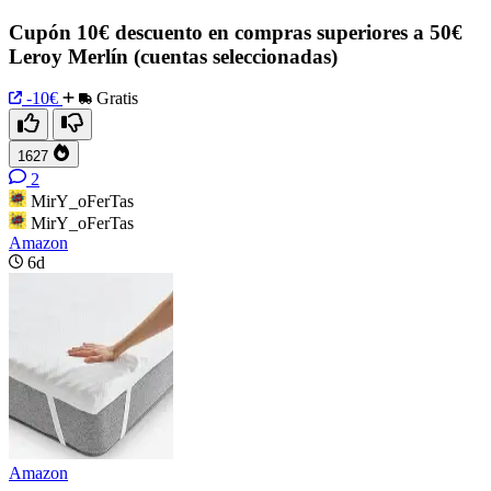
Cupón 10€ descuento en compras superiores a 50€
Leroy Merlín (cuentas seleccionadas)
-10€
Gratis
1627
2
MirY_oFerTas
MirY_oFerTas
Amazon
6d
Amazon