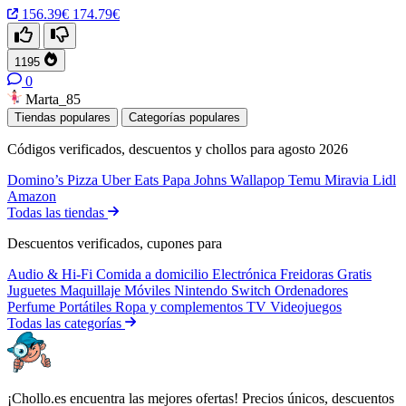
156.39€
174.79€
1195
0
Marta_85
Tiendas populares
Categorías populares
Códigos verificados, descuentos y chollos para agosto 2026
Domino’s Pizza
Uber Eats
Papa Johns
Wallapop
Temu
Miravia
Lidl
Amazon
Todas las tiendas
Descuentos verificados, cupones para
Audio & Hi-Fi
Comida a domicilio
Electrónica
Freidoras
Gratis
Juguetes
Maquillaje
Móviles
Nintendo Switch
Ordenadores
Perfume
Portátiles
Ropa y complementos
TV
Videojuegos
Todas las categorías
¡Chollo.es encuentra las mejores ofertas! Precios únicos, descuentos