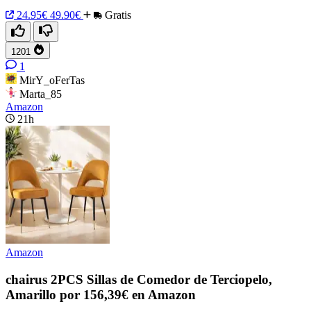
24.95€
49.90€
Gratis
1201
1
MirY_oFerTas
Marta_85
Amazon
21h
Amazon
chairus 2PCS Sillas de Comedor de Terciopelo,
Amarillo por 156,39€ en Amazon