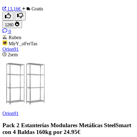
13.16€
Gratis
1280
0
Ruben
MirY_oFerTas
Orion91
2sem
Orion91
Pack 2 Estanterías Modulares Metálicas SteelSmart
con 4 Baldas 160kg por 24.95€