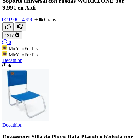
Soporte universal con ruedas WORKZONE por
9,99€ en Aldi
9.99€
14.99€
Gratis
1317
0
MirY_oFerTas
MirY_oFerTas
Decathlon
4d
Decathlon
Devessport Silla de Playa Baja Plegable Kohala por