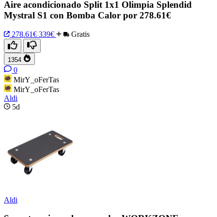
Aire acondicionado Split 1x1 Olimpia Splendid
Mystral S1 con Bomba Calor por 278.61€
278.61€
339€
Gratis
1354
0
MirY_oFerTas
MirY_oFerTas
Aldi
5d
Aldi