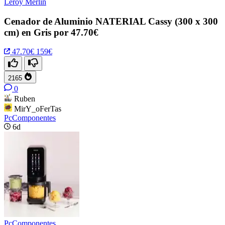
Leroy Merlin
Cenador de Aluminio NATERIAL Cassy (300 x 300
cm) en Gris por 47.70€
47.70€
159€
2165
0
Ruben
MirY_oFerTas
PcComponentes
6d
PcComponentes