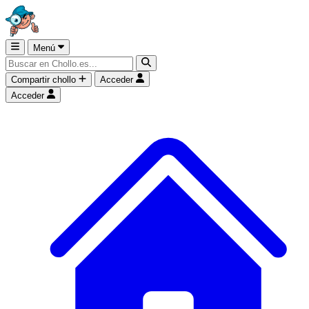
Menú
Compartir chollo
Acceder
Acceder