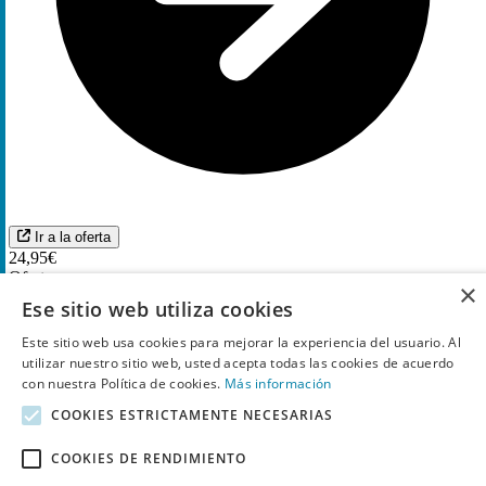
Ir a la oferta
24,95€
Oferta
×
cupón
Ese sitio web utiliza cookies
Videojuego Metal Slug Tactics Nintendo por
24,95€
Este sitio web usa cookies para mejorar la experiencia del usuario. Al
utilizar nuestro sitio web, usted acepta todas las cookies de acuerdo
1
Utilizado
con nuestra Política de cookies.
Más información
COOKIES ESTRICTAMENTE NECESARIAS
COOKIES DE RENDIMIENTO