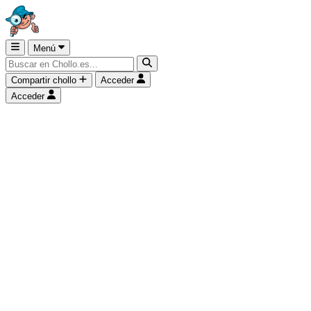
Menú
Compartir chollo
Acceder
Acceder