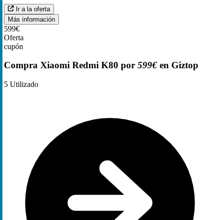
Ir a la oferta
Más información
599€
Oferta
cupón
Compra Xiaomi Redmi K80 por
599€
en Giztop
5
Utilizado