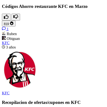
Códigos Ahorro restaurante KFC en Marzo
819
1
Ruben
Obiguan
KFC
3 años
KFC
Recopilacion de ofertas/cupones en KFC