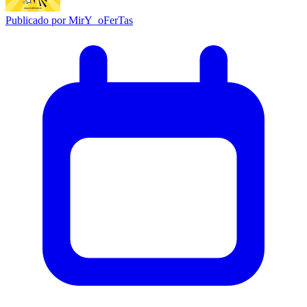
Publicado por
MirY_oFerTas