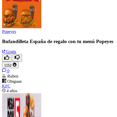
Popeyes
Bufandilleta España de regalo con tu menú Popeyes
Gratis
1152
0
Ruben
Obiguan
KFC
4 años