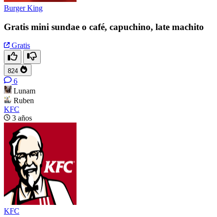
Burger King
Gratis mini sundae o café, capuchino, late machito
Gratis
824
6
Lunam
Ruben
KFC
3 años
KFC