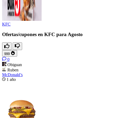
KFC
Ofertas/cupones en KFC para Agosto
999
0
Obiguan
Ruben
McDonald’s
1 año