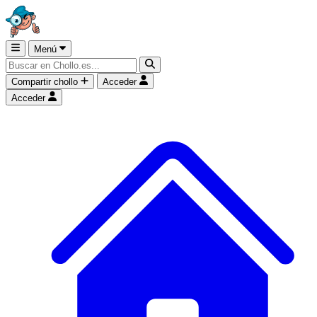
Menú
Compartir chollo
Acceder
Acceder