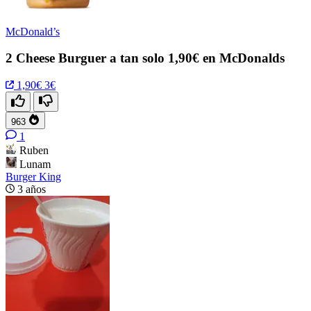
McDonald’s
2 Cheese Burguer a tan solo 1,90€ en McDonalds
1,90€
3€
963
1
Ruben
Lunam
Burger King
3 años