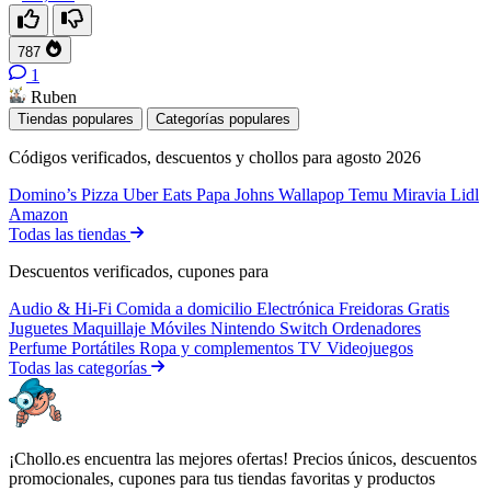
787
1
Ruben
Tiendas populares
Categorías populares
Códigos verificados, descuentos y chollos para agosto 2026
Domino’s Pizza
Uber Eats
Papa Johns
Wallapop
Temu
Miravia
Lidl
Amazon
Todas las tiendas
Descuentos verificados, cupones para
Audio & Hi-Fi
Comida a domicilio
Electrónica
Freidoras
Gratis
Juguetes
Maquillaje
Móviles
Nintendo Switch
Ordenadores
Perfume
Portátiles
Ropa y complementos
TV
Videojuegos
Todas las categorías
¡Chollo.es encuentra las mejores ofertas! Precios únicos, descuentos
promocionales, cupones para tus tiendas favoritas y productos