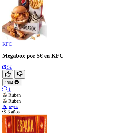
KFC
Megabox por 5€ en KFC
5€
1304
1
Ruben
Ruben
Popeyes
3 años