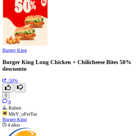
Burger King
Burger King Long Chicken + Chilicheese Bites 50%
descuento
-50%
0
0
Ruben
MirY_oFerTas
Burger King
4 años