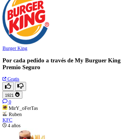
Burger King
Por cada pedido a través de My Burguer King
Premio Seguro
Gratis
1921
0
MirY_oFerTas
Ruben
KFC
4 años