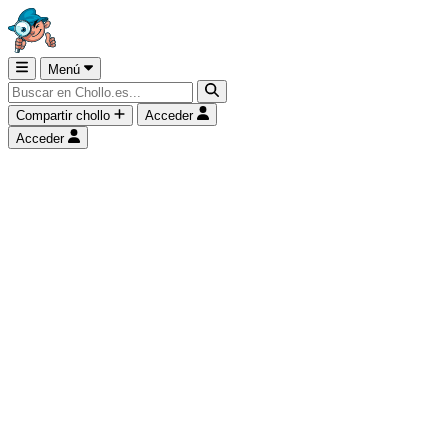
Menú
Compartir chollo
Acceder
Acceder