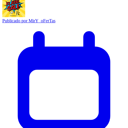
Publicado por
MirY_oFerTas