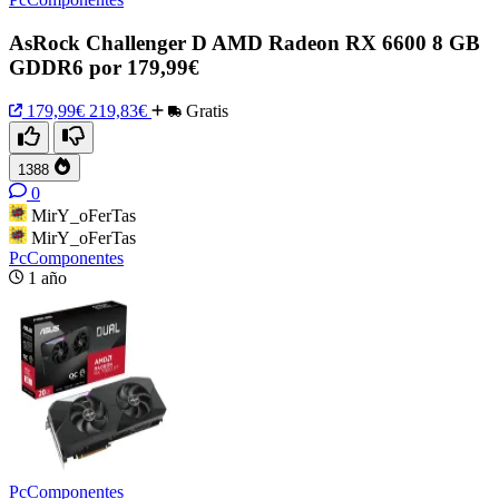
AsRock Challenger D AMD Radeon RX 6600 8 GB
GDDR6 por 179,99€
179,99€
219,83€
Gratis
1388
0
MirY_oFerTas
MirY_oFerTas
PcComponentes
1 año
PcComponentes