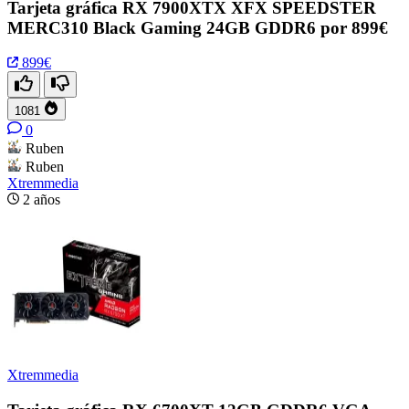
Tarjeta gráfica RX 7900XTX XFX SPEEDSTER
MERC310 Black Gaming 24GB GDDR6 por 899€
899€
1081
0
Ruben
Ruben
Xtremmedia
2 años
Xtremmedia