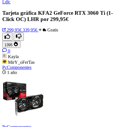
Ldlc
Tarjeta gráfica KFA2 GeForce RTX 3060 Ti (1-
Click OC) LHR por 299,95€
299,95€
339,95€
Gratis
1395
0
Kayla
MirY_oFerTas
PcComponentes
1 año
PcComponentes