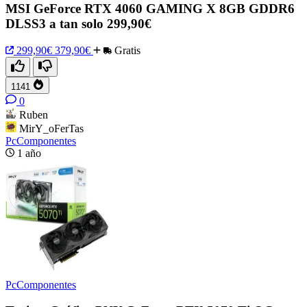
MSI GeForce RTX 4060 GAMING X 8GB GDDR6
DLSS3 a tan solo 299,90€
299,90€
379,90€
Gratis
1141
0
Ruben
MirY_oFerTas
PcComponentes
1 año
PcComponentes