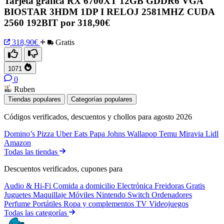
Tarjeta gráfica RX 6700XT 12GB GDDR6 VGA
BIOSTAR 3HDM 1DP I RELOJ 2581MHZ CUDA
2560 192BIT por 318,90€
318,90€
Gratis
1071
0
Ruben
Tiendas populares
Categorías populares
Códigos verificados, descuentos y chollos para agosto 2026
Domino’s Pizza
Uber Eats
Papa Johns
Wallapop
Temu
Miravia
Lidl
Amazon
Todas las tiendas
Descuentos verificados, cupones para
Audio & Hi-Fi
Comida a domicilio
Electrónica
Freidoras
Gratis
Juguetes
Maquillaje
Móviles
Nintendo Switch
Ordenadores
Perfume
Portátiles
Ropa y complementos
TV
Videojuegos
Todas las categorías