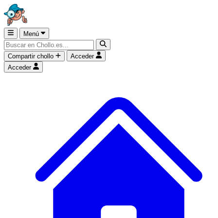
Menú
Compartir chollo
Acceder
Acceder