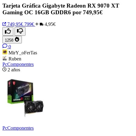
Tarjeta Gráfica Gigabyte Radeon RX 9070 XT
Gaming OC 16GB GDDR6 por 749,95€
749,95€
799€
4,95€
1258
0
MirY_oFerTas
Ruben
PcComponentes
2 años
PcComponentes