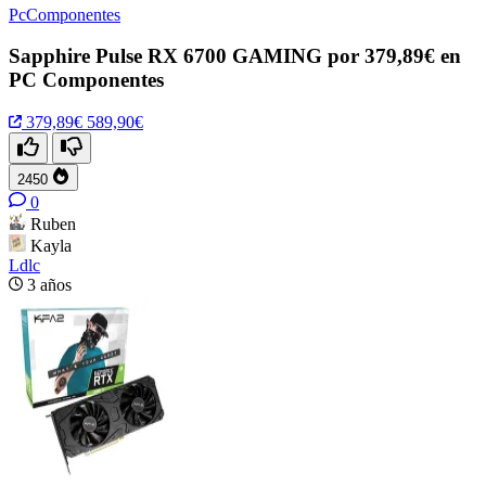
PcComponentes
Sapphire Pulse RX 6700 GAMING por 379,89€ en
PC Componentes
379,89€
589,90€
2450
0
Ruben
Kayla
Ldlc
3 años