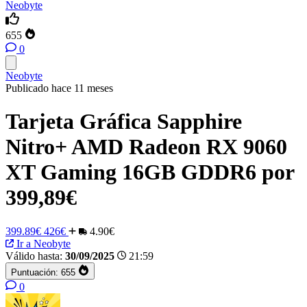
Neobyte
655
0
Neobyte
Publicado hace 11 meses
Tarjeta Gráfica Sapphire
Nitro+ AMD Radeon RX 9060
XT Gaming 16GB GDDR6 por
399,89€
399.89€
426€
4.90€
Ir a Neobyte
Válido hasta:
30/09/2025
21:59
Puntuación:
655
0