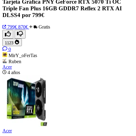
Tarjeta Gráfica PNY GeForce RTX 5070 Ti OC
Triple Fan Plus 16GB GDDR7 Reflex 2 RTX AI
DLSS4 por 799€
799€
870€
Gratis
1123
0
MirY_oFerTas
Ruben
Acer
4 años
Acer