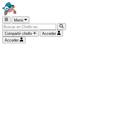
Menú
Compartir chollo
Acceder
Acceder