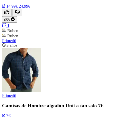
14,99€
24,99€
658
1
Ruben
Ruben
Primeriti
3 años
Primeriti
Camisas de Hombre algodón Unit a tan solo 7€
7€