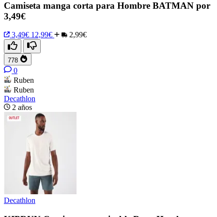
Camiseta manga corta para Hombre BATMAN por
3,49€
3,49€
12,99€
2,99€
778
0
Ruben
Ruben
Decathlon
2 años
Decathlon