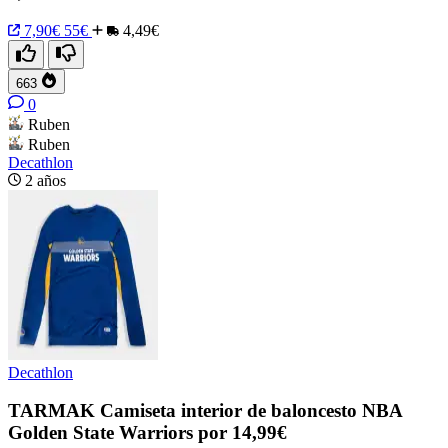
7,90€
55€
4,49€
663
0
Ruben
Ruben
Decathlon
2 años
Decathlon
TARMAK Camiseta interior de baloncesto NBA
Golden State Warriors por 14,99€