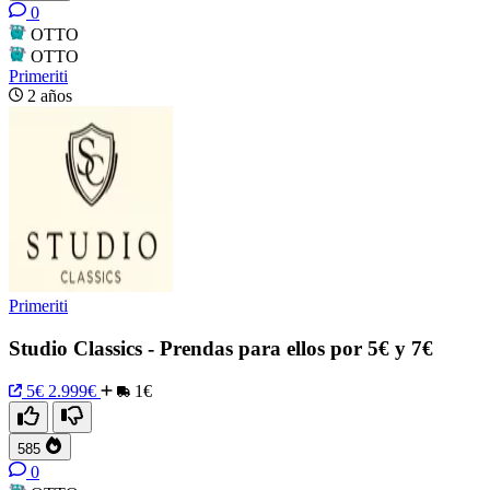
0
OTTO
OTTO
Primeriti
2 años
Primeriti
Studio Classics - Prendas para ellos por 5€ y 7€
5€
2.999€
1€
585
0