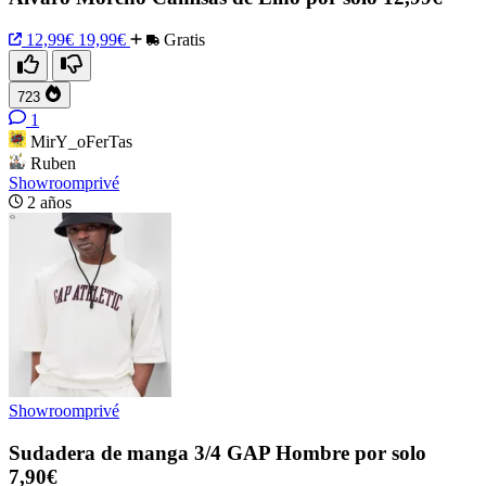
12,99€
19,99€
Gratis
723
1
MirY_oFerTas
Ruben
Showroomprivé
2 años
Showroomprivé
Sudadera de manga 3/4 GAP Hombre por solo
7,90€