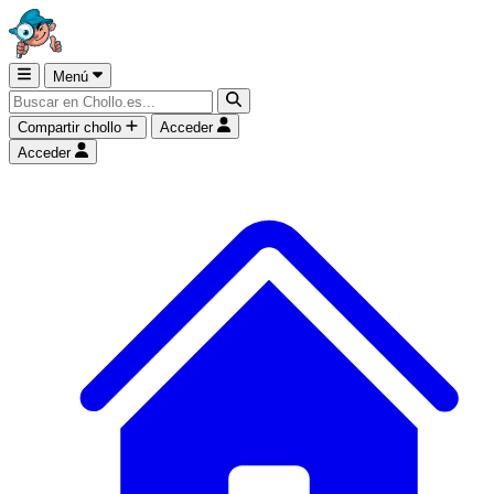
Menú
Compartir chollo
Acceder
Acceder