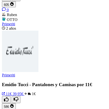
605
0
Ruben
OTTO
Primeriti
2 años
Primeriti
Emidio Tucci - Pantalones y Camisas por 11€
11€
39,95€
1€
586