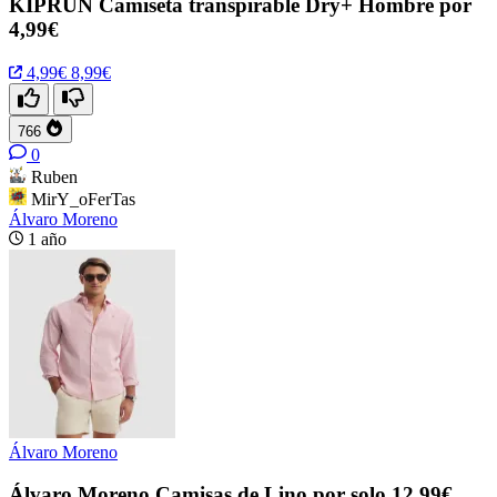
KIPRUN Camiseta transpirable Dry+ Hombre por
4,99€
4,99€
8,99€
766
0
Ruben
MirY_oFerTas
Álvaro Moreno
1 año
Álvaro Moreno
Álvaro Moreno Camisas de Lino por solo 12,99€